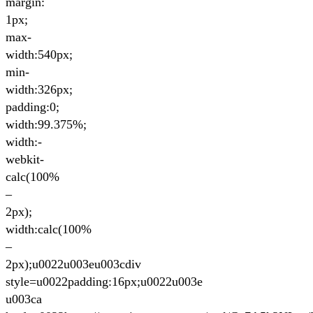
margin:
1px;
max-
width:540px;
min-
width:326px;
padding:0;
width:99.375%;
width:-
webkit-
calc(100%
–
2px);
width:calc(100%
–
2px);u0022u003eu003cdiv
style=u0022padding:16px;u0022u003e
u003ca