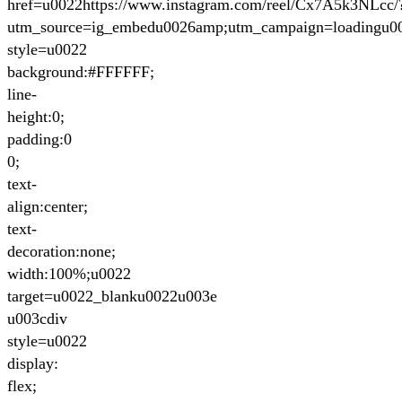
href=u0022https://www.instagram.com/reel/Cx7A5k3NLcc/
utm_source=ig_embedu0026amp;utm_campaign=loadingu0
style=u0022
background:#FFFFFF;
line-
height:0;
padding:0
0;
text-
align:center;
text-
decoration:none;
width:100%;u0022
target=u0022_blanku0022u003e
u003cdiv
style=u0022
display:
flex;