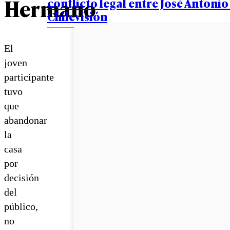
Hermano
conflicto legal entre José Antoni
Chilevisión
El
joven
participante
tuvo
que
abandonar
la
casa
por
decisión
del
público,
no