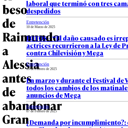
laboral que terminó con tres ca
beso
despedidos
de
Entretención
10 de Marzo de 2025
Raimundo
FOTOS – “El daño causado es irre
actrices recurrieron a la Ley de 
a
contra Chilevisión y Mega
Alessia
Entretención
19 de Febrero de 2025
antes
En marzo y durante el Festival de 
todos los cambios de los matinales
de
anuncios de Mega
abandonar
Entretención
07 de Febrero de 2025
Gran
¿Demanda por incumplimiento?: e