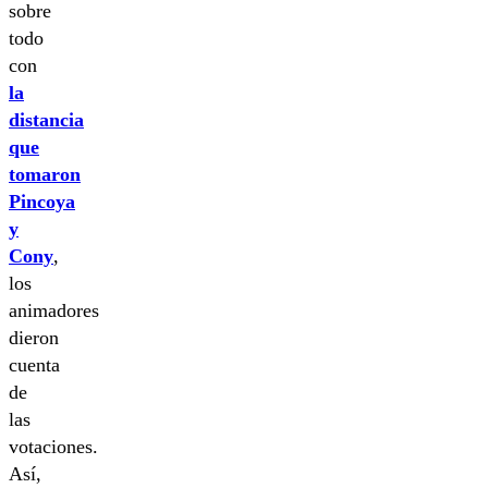
sobre
todo
con
la
distancia
que
tomaron
Pincoya
y
Cony
,
los
animadores
dieron
cuenta
de
las
votaciones.
Así,