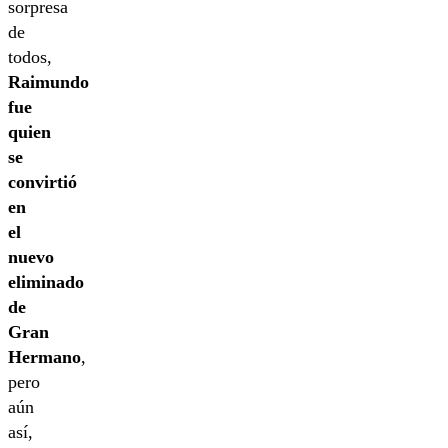
sorpresa
de
todos,
Raimundo
fue
quien
se
convirtió
en
el
nuevo
eliminado
de
Gran
Hermano
,
pero
aún
así,