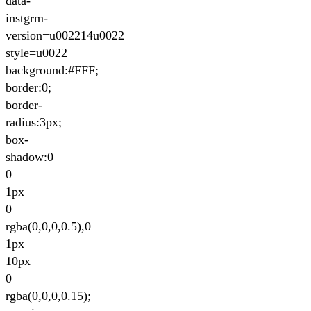
data-
instgrm-
version=u002214u0022
style=u0022
background:#FFF;
border:0;
border-
radius:3px;
box-
shadow:0
0
1px
0
rgba(0,0,0,0.5),0
1px
10px
0
rgba(0,0,0,0.15);