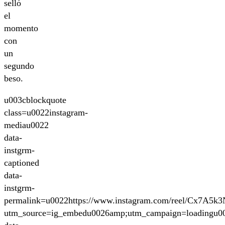
selló
el
momento
con
un
segundo
beso.
u003cblockquote
class=u0022instagram-
mediau0022
data-
instgrm-
captioned
data-
instgrm-
permalink=u0022https://www.instagram.com/reel/Cx7A5k3
utm_source=ig_embedu0026amp;utm_campaign=loadingu0