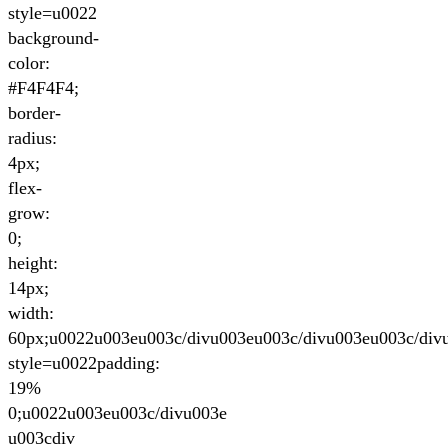
style=u0022
background-
color:
#F4F4F4;
border-
radius:
4px;
flex-
grow:
0;
height:
14px;
width:
60px;u0022u003eu003c/divu003eu003c/divu003eu003c/div
style=u0022padding:
19%
0;u0022u003eu003c/divu003e
u003cdiv