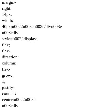
margin-
right:
14px;
width:
40px;u0022u003eu003c/divu003e
u003cdiv
style=u0022display:
flex;
flex-
direction:
column;
flex-
grow:
1;
justify-
content:
center;u0022u003e
u003cdiv