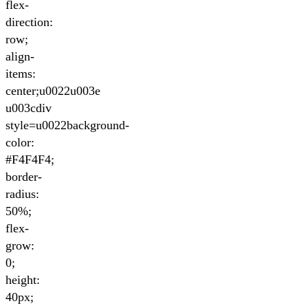
flex-
direction:
row;
align-
items:
center;u0022u003e
u003cdiv
style=u0022background-
color:
#F4F4F4;
border-
radius:
50%;
flex-
grow:
0;
height:
40px;