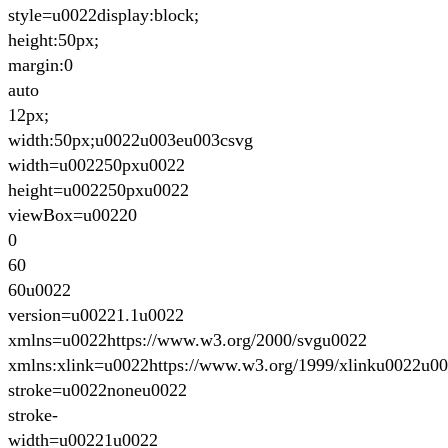
style=u0022display:block;
height:50px;
margin:0
auto
12px;
width:50px;u0022u003eu003csvg
width=u002250pxu0022
height=u002250pxu0022
viewBox=u00220
0
60
60u0022
version=u00221.1u0022
xmlns=u0022https://www.w3.org/2000/svgu0022
xmlns:xlink=u0022https://www.w3.org/1999/xlinku0022u0
stroke=u0022noneu0022
stroke-
width=u00221u0022