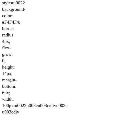
style=u0022
background-
color:
#F4F4F4;
border-
radius:
4px;
flex-
grow:
0;
height:
14px;
margin-
bottom:
6px;
width:
100px;u0022u003eu003c/divu003e
u003cdiv