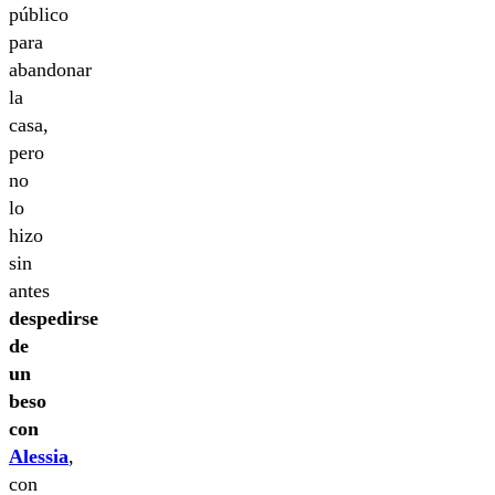
público
para
abandonar
la
casa,
pero
no
lo
hizo
sin
antes
despedirse
de
un
beso
con
Alessia
,
con