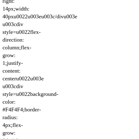
right:
14px;width:
40pxu0022u003eu003c/divu003e
u003cdiv
style=u0022flex-
direction:
column;flex-
grow:
1;justify-
content:
centeru0022u003e
u003cdiv
style=u0022background-
color:
#F4F4F4;border-
radius:
4px;flex-
grow: