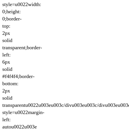
style=u0022width:
0;height:
0;border-
top:
2px
solid
transparent;border-
left:
6px
solid
#f4f4f4;border-
bottom:
2px
solid
transparentu0022u003eu003c/divu003eu003c/divu003eu003
style=u0022margin-
left:
autou0022u003e