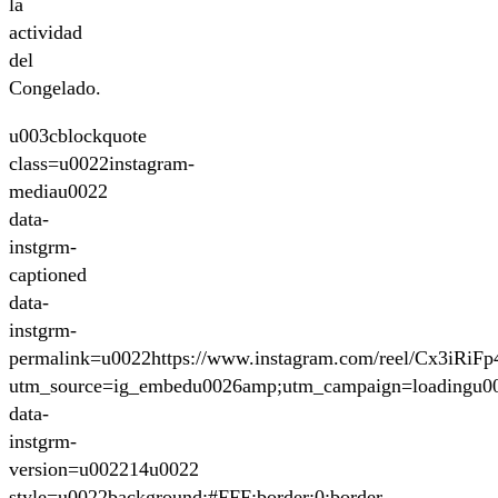
la
actividad
del
Congelado.
u003cblockquote
class=u0022instagram-
mediau0022
data-
instgrm-
captioned
data-
instgrm-
permalink=u0022https://www.instagram.com/reel/Cx3iRiFp
utm_source=ig_embedu0026amp;utm_campaign=loadingu0
data-
instgrm-
version=u002214u0022
style=u0022background:#FFF;border:0;border-