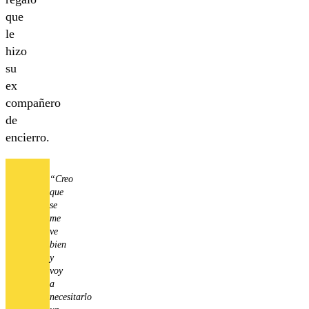
que
le
hizo
su
ex
compañero
de
encierro.
“Creo
que
se
me
ve
bien
y
voy
a
necesitarlo