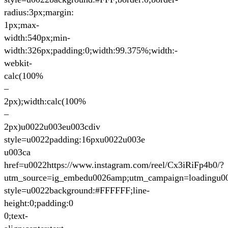
radius:3px;margin:
1px;max-
width:540px;min-
width:326px;padding:0;width:99.375%;width:-
webkit-
calc(100%
–
2px);width:calc(100%
–
2px)u0022u003eu003cdiv
style=u0022padding:16pxu0022u003e
u003ca
href=u0022https://www.instagram.com/reel/Cx3iRiFp4b0/?
utm_source=ig_embedu0026amp;utm_campaign=loadingu0
style=u0022background:#FFFFFF;line-
height:0;padding:0
0;text-