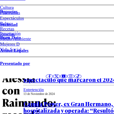
Cultura
Deportes
Bambino
Panoramas
Espectáculos
Beber
reaccionó
Sociedad
Recetas
Innovación
Notas relacionadas
Reseñas
a
Buen Dato
Medio Ambiente
Mujeres D
video
Vida Social
Avisos Legales
Entretención
de
Presentado por
20 de Diciembre de 2024
VIDEOS – Los diez personajes del
Alessia
espectáculo que marcaron el 202
con
Entretención
13 de Noviembre de 2024
Raimundo:
Camila Power, ex Gran Hermano, 
hospitalizada y operada: “Resultó