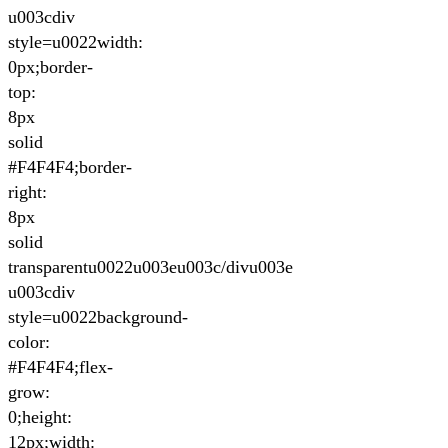
u003cdiv
style=u0022width:
0px;border-
top:
8px
solid
#F4F4F4;border-
right:
8px
solid
transparentu0022u003eu003c/divu003e
u003cdiv
style=u0022background-
color:
#F4F4F4;flex-
grow:
0;height:
12px;width: