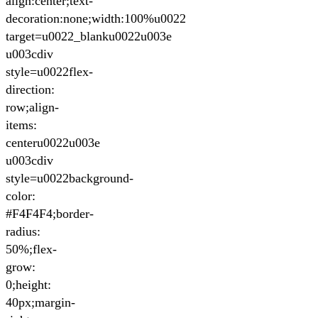
align:center;text-
decoration:none;width:100%u0022
target=u0022_blanku0022u003e
u003cdiv
style=u0022flex-
direction:
row;align-
items:
centeru0022u003e
u003cdiv
style=u0022background-
color:
#F4F4F4;border-
radius:
50%;flex-
grow:
0;height:
40px;margin-