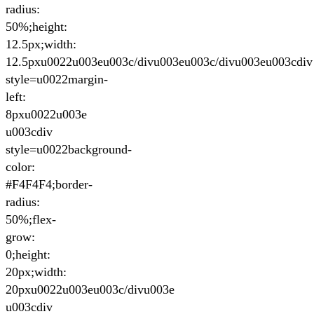
radius:
50%;height:
12.5px;width:
12.5pxu0022u003eu003c/divu003eu003c/divu003eu003cdiv
style=u0022margin-
left:
8pxu0022u003e
u003cdiv
style=u0022background-
color:
#F4F4F4;border-
radius:
50%;flex-
grow:
0;height:
20px;width:
20pxu0022u003eu003c/divu003e
u003cdiv