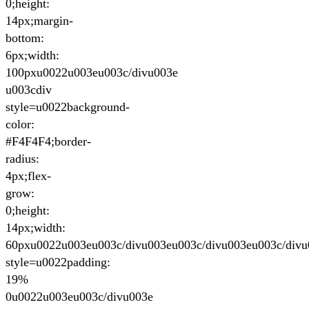
0;height:
14px;margin-
bottom:
6px;width:
100pxu0022u003eu003c/divu003e
u003cdiv
style=u0022background-
color:
#F4F4F4;border-
radius:
4px;flex-
grow:
0;height:
14px;width:
60pxu0022u003eu003c/divu003eu003c/divu003eu003c/divu
style=u0022padding:
19%
0u0022u003eu003c/divu003e