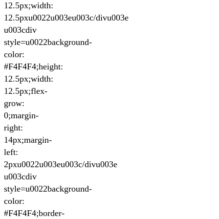
12.5px;width:
12.5pxu0022u003eu003c/divu003e
u003cdiv
style=u0022background-
color:
#F4F4F4;height:
12.5px;width:
12.5px;flex-
grow:
0;margin-
right:
14px;margin-
left:
2pxu0022u003eu003c/divu003e
u003cdiv
style=u0022background-
color:
#F4F4F4;border-