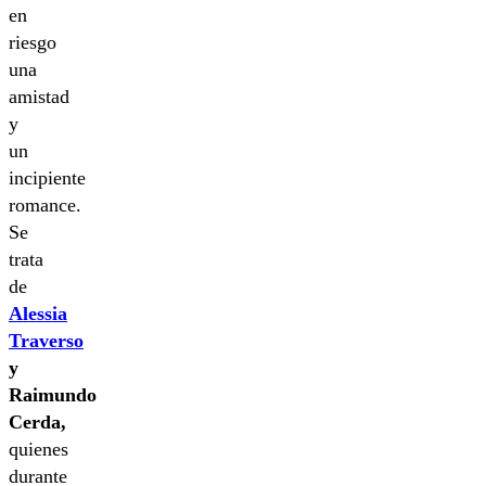
en
riesgo
una
amistad
y
un
incipiente
romance.
Se
trata
de
Alessia
Traverso
y
Raimundo
Cerda,
quienes
durante