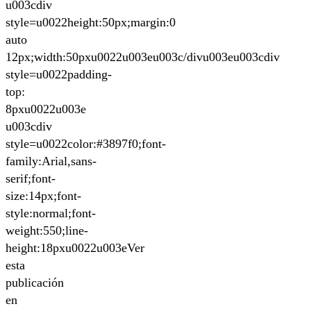
u003cdiv
style=u0022height:50px;margin:0
auto
12px;width:50pxu0022u003eu003c/divu003eu003cdiv
style=u0022padding-
top:
8pxu0022u003e
u003cdiv
style=u0022color:#3897f0;font-
family:Arial,sans-
serif;font-
size:14px;font-
style:normal;font-
weight:550;line-
height:18pxu0022u003eVer
esta
publicación
en