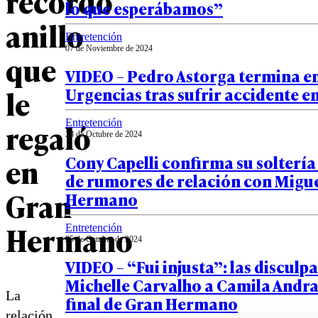
recordó
lo que esperábamos”
anillo
Entretención
07 de Noviembre de 2024
que
VIDEO – Pedro Astorga termina e
le
Urgencias tras sufrir accidente 
regaló
Entretención
28 de Octubre de 2024
Cony Capelli confirma su solterí
en
de rumores de relación con Migue
Gran
Hermano
Hermano
Entretención
25 de Octubre de 2024
VIDEO – “Fui injusta”: las disculpa
Michelle Carvalho a Camila Andra
La
final de Gran Hermano
relación