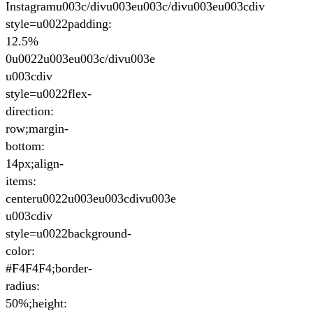
Instagramu003c/divu003eu003c/divu003eu003cdiv
style=u0022padding:
12.5%
0u0022u003eu003c/divu003e
u003cdiv
style=u0022flex-
direction:
row;margin-
bottom:
14px;align-
items:
centeru0022u003eu003cdivu003e
u003cdiv
style=u0022background-
color:
#F4F4F4;border-
radius:
50%;height: