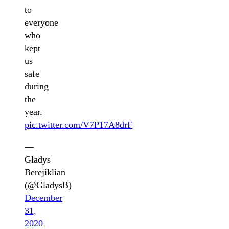
to
everyone
who
kept
us
safe
during
the
year.
pic.twitter.com/V7P17A8drF
—
Gladys
Berejiklian
(@GladysB)
December
31,
2020