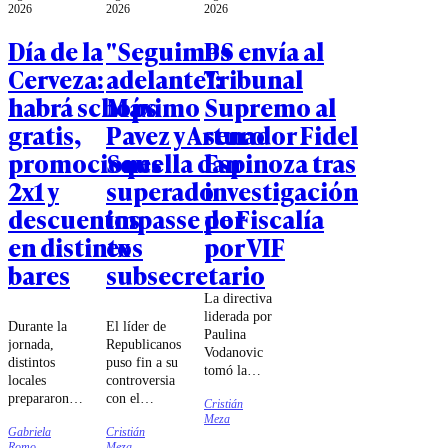
2026
2026
2026
Día de la
"Seguimos
PS envía al
Cerveza:
adelante":
Tribunal
habrá schops
Máximo
Supremo al
gratis,
Pavez y Arturo
senador Fidel
promociones
Squella dan
Espinoza tras
2x1 y
superado
investigación
descuentos
impasse por
de Fiscalía
en distintos
ex
por VIF
bares
subsecretario
La directiva
liderada por
Durante la
El líder de
Paulina
jornada,
Republicanos
Vodanovic
distintos
puso fin a su
tomó la
locales
controversia
decisión luego
prepararon
con el
Cristián
que la Fiscalía
ofertas para
subsecretario
Meza
Regional de
Gabriela
Cristián
sus clientes,
de Interior.
Valparaíso
Romo
Meza