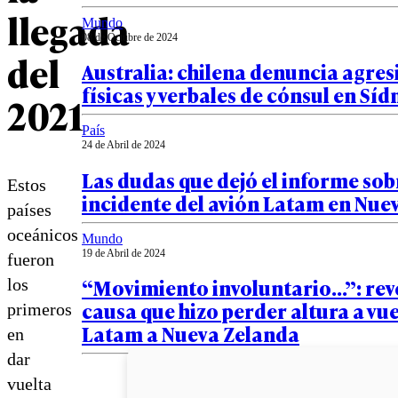
llegada
Mundo
08 de Octubre de 2024
del
Australia: chilena denuncia agres
físicas y verbales de cónsul en Síd
2021
País
24 de Abril de 2024
Las dudas que dejó el informe sob
Estos
incidente del avión Latam en Nue
países
oceánicos
Mundo
19 de Abril de 2024
fueron
“Movimiento involuntario…”: reve
los
causa que hizo perder altura a vu
primeros
Latam a Nueva Zelanda
en
dar
vuelta