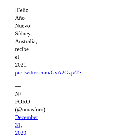
¡Feliz
Año
Nuevo!
Sídney,
Australia,
recibe
el
2021.
pic.twitter.com/GvA2GzjvTe
—
N+
FORO
(@nmasforo)
December
31,
2020