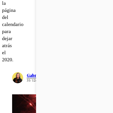
la
página
del
calendario
para
dejar
atrás
el
2020.
Gabriela Romo
31/ 12/ 2020