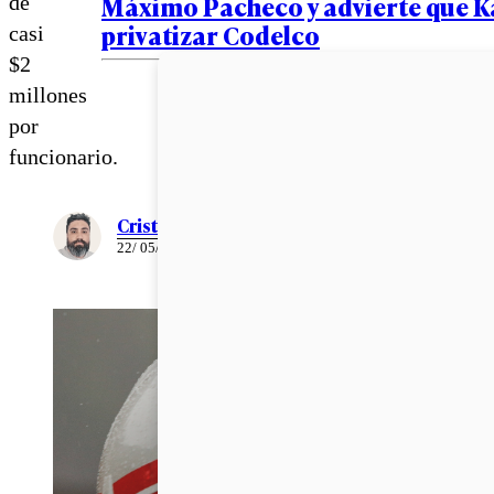
Máximo Pacheco y advierte que K
de
privatizar Codelco
casi
$2
millones
por
funcionario.
Cristián Meza
22/ 05/ 2026