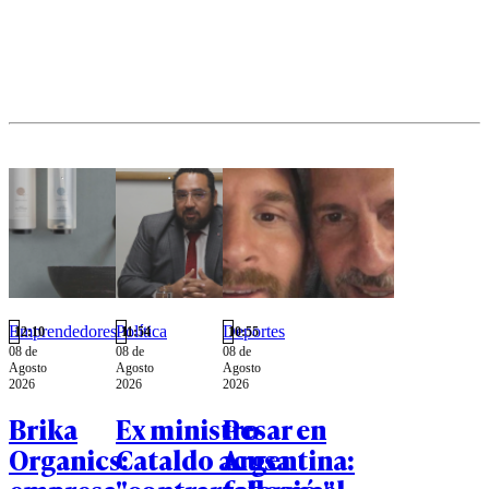
la batalla
cultural
sin
miedo".
Emprendedores
Política
Deportes
12:10
11:54
10:55
08 de
08 de
08 de
Agosto
Agosto
Agosto
2026
2026
2026
Brika
Ex ministro
Pesar en
Organics:
Cataldo acusa
Argentina: