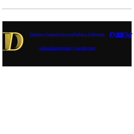
mercado a
través de
una alianza
con la
empresa de
reciclaje
Todos
Quiénes Somos
Contacto
Política Editorial
Reciclamos.
publicidad
términos y condiciones