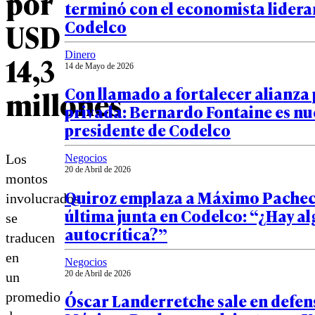
por
terminó con el economista lider
Codelco
USD
Dinero
14,3
14 de Mayo de 2026
Con llamado a fortalecer alianza 
millones
privada: Bernardo Fontaine es nu
presidente de Codelco
Los
Negocios
20 de Abril de 2026
montos
Quiroz emplaza a Máximo Pachec
involucrados
última junta en Codelco: “¿Hay a
se
autocrítica?”
traducen
en
Negocios
20 de Abril de 2026
un
promedio
Óscar Landerretche sale en defen