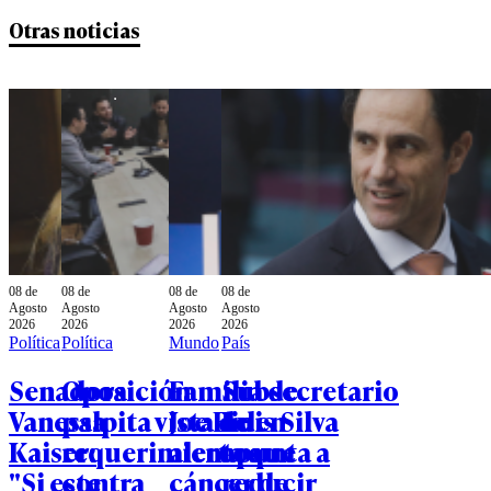
Otras noticias
08 de
08 de
08 de
08 de
Agosto
Agosto
Agosto
Agosto
2026
2026
2026
2026
Política
Política
Mundo
País
Senadora
Oposición
Familia de
Subsecretario
Vanessa
palpita vista de
Joe Biden
Luis Silva
Kaiser:
requerimientos
alerta que
apunta a
"Si este
contra
cáncer de
reducir