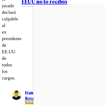
EEUU no lo recibió
jurado
declaró
culpable
al
ex
presidente
de
EE.UU.
de
todos
los
cargos.
Francisco
Rosales
Actualizado el 30 de Mayo del