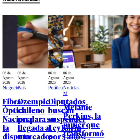
06 de
06 de
06 de
06 de
Agosto
Agosto
Agosto
Agosto
2026
2026
2026
2026
Negocios
País
Política
Noticias
M
Fibra
Ozempic
Diputados
Melanie
Óptica
chileno
buscan
Perkins, la
Nacional:
prepara su
suspender
mujer que
la
llegada al
Ley Karin
transformó
disputa
mercado:
por 5 años: