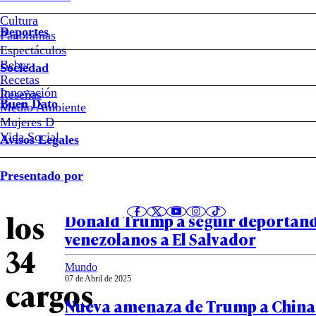
Donald
Cultura
Deportes
Panoramas
Trump
Espectáculos
Beber
Sociedad
es
Recetas
Innovación
Notas relacionadas
Reseñas
Buen Dato
Medio Ambiente
declarado
Mujeres D
Vida Social
Avisos Legales
culpable
Mundo
Presentado por
07 de Abril de 2025
en
Tribunal Supremo de EEUU autori
los
Donald Trump a seguir deportan
venezolanos a El Salvador
34
Mundo
07 de Abril de 2025
cargos
Nueva amenaza de Trump a China