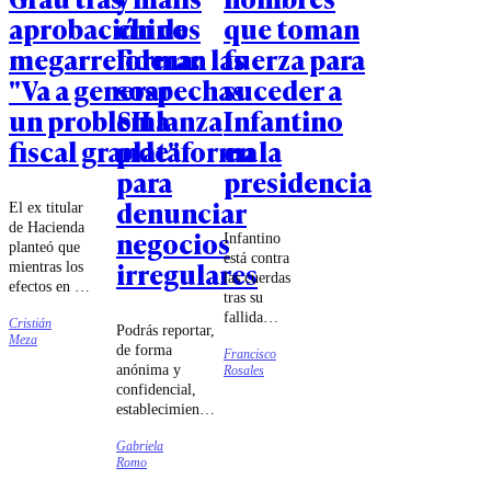
aprobación de
chinos
que toman
megarreforma:
lideran las
fuerza para
"Va a generar
sospechas:
suceder a
un problema
SII lanza
Infantino
fiscal grande"
plataforma
en la
para
presidencia
denunciar
El ex titular
de Hacienda
negocios
Infantino
planteó que
está contra
irregulares
mientras los
las cuerdas
efectos en el
tras su
crecimiento
fallida
Cristián
son
Podrás reportar,
propuesta y
Meza
inciertos, las
de forma
Francisco
la firme
finanzas
anónima y
Rosales
oposición
públicas se
confidencial,
que ha
verán
establecimientos
mostrado la
perjudicadas.
que levanten
UEFA. En
Gabriela
sospechas para
este marco,
Romo
su posterior
son varios
evaluación.