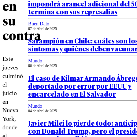
en
impondrá arancel adicional del 5
termina con sus represalias
su
Buen Dato
contra
07 de Abril de 2025
Sarampión en Chile: cuáles son lo
síntomas y quiénes deben vacuna
Este
Mundo
06 de Abril de 2025
jueves
culminó
El caso de Kilmar Armando Ábreg
deportado por error por EEUU y
el
encarcelado en El Salvador
juicio
en
Mundo
Nueva
04 de Abril de 2025
York,
Javier Milei lo pierde todo: antic
donde
con Donald Trump, pero el presid
el