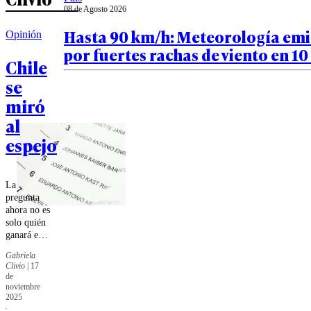
08 de Agosto 2026
Hasta 90 km/h: Meteorología emi
Opinión
por fuertes rachas de viento en 10
Chile
se
miró
al
espejo
La
pregunta
ahora no es
solo quién
ganará en
diciembre,
Gabriela
sino si
Clivio
|
17
quienes
de
lideren
noviembre
serán
2025
capaces de