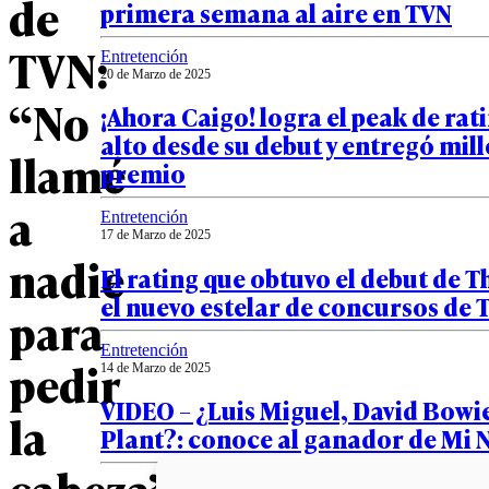
de
primera semana al aire en TVN
TVN:
Entretención
20 de Marzo de 2025
“No
¡Ahora Caigo! logra el peak de rat
alto desde su debut y entregó mil
llamé
premio
a
Entretención
17 de Marzo de 2025
nadie
El rating que obtuvo el debut de T
el nuevo estelar de concursos de 
para
Entretención
pedir
14 de Marzo de 2025
VIDEO – ¿Luis Miguel, David Bowi
la
Plant?: conoce al ganador de Mi
cabeza”