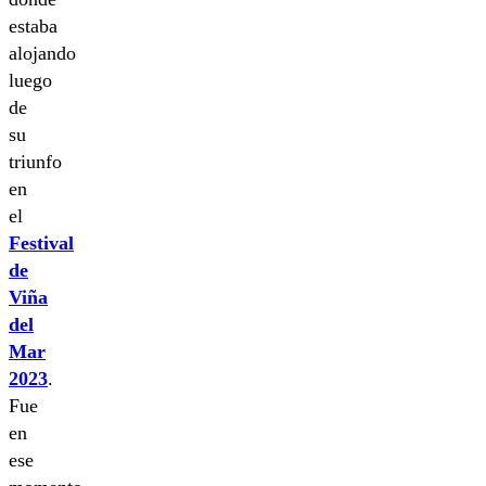
estaba
alojando
luego
de
su
triunfo
en
el
Festival
de
Viña
del
Mar
2023
.
Fue
en
ese