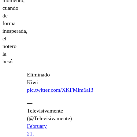
momento,
cuando
de
forma
inesperada,
el
notero
la
besó.
Eliminado
Kiwi
pic.twitter.com/XKFMlm6aI3
—
Televisivamente
(@Televisivamente)
February
21,