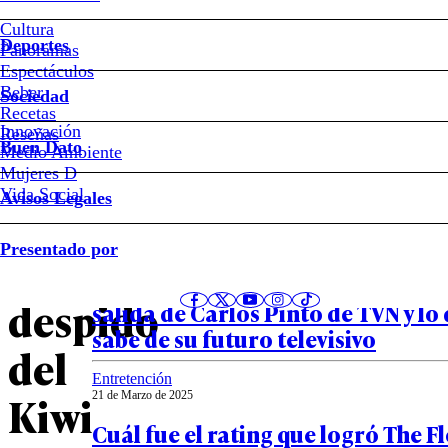
#TVN
Cultura
Deportes
Panoramas
Pamela
Espectáculos
Beber
Sociedad
Leiva
Recetas
Innovación
Notas relacionadas
Reseñas
Buen Dato
Medio Ambiente
se
Mujeres D
Vida Social
Avisos Legales
desmarca
Entretención
Presentado por
22 de Marzo de 2025
del
Las razones que gatillaron la sor
despido
salida de Carlos Pinto de TVN y lo 
sabe de su futuro televisivo
del
Entretención
Kiwi
21 de Marzo de 2025
Cuál fue el rating que logró The F