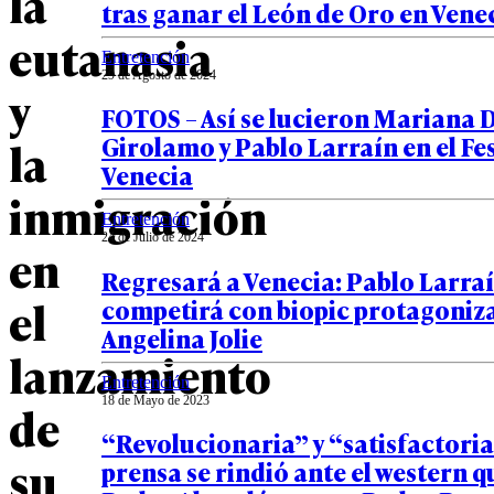
la
tras ganar el León de Oro en Vene
eutanasia
Entretención
29 de Agosto de 2024
y
FOTOS – Así se lucieron Mariana D
Girolamo y Pablo Larraín en el Fes
la
Venecia
inmigración
Entretención
24 de Julio de 2024
en
Regresará a Venecia: Pablo Larra
el
competirá con biopic protagoniz
Angelina Jolie
lanzamiento
Entretención
18 de Mayo de 2023
de
“Revolucionaria” y “satisfactoria
su
prensa se rindió ante el western q