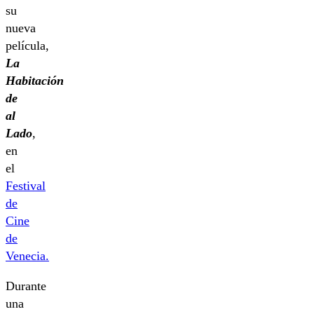
su
nueva
película,
La
Habitación
de
al
Lado
,
en
el
Festival
de
Cine
de
Venecia.
Durante
una