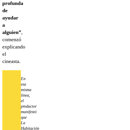
profunda
de
ayudar
a
alguien”
,
comenzó
explicando
el
cineasta.
En
esa
misma
línea,
el
productor
manifestó
que
La
Habitación