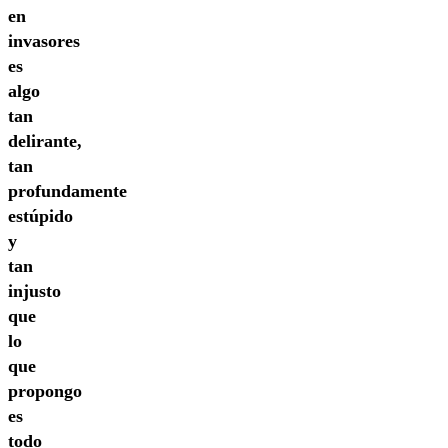
en
invasores
es
algo
tan
delirante,
tan
profundamente
estúpido
y
tan
injusto
que
lo
que
propongo
es
todo