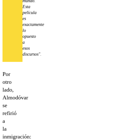
mundo.
Esta
película
es
exactamente
lo
opuesto
a
esos
discursos".
Por
otro
lado,
Almodóvar
se
refirió
a
la
inmigración: