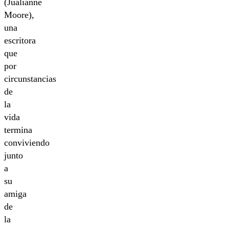
(Jualianne
Moore),
una
escritora
que
por
circunstancias
de
la
vida
termina
conviviendo
junto
a
su
amiga
de
la