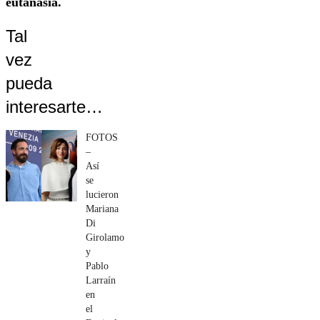
eutanasia.
Tal
vez
pueda
interesarte…
FOTOS
–
Así
se
lucieron
Mariana
Di
Girolamo
y
Pablo
Larraín
en
el