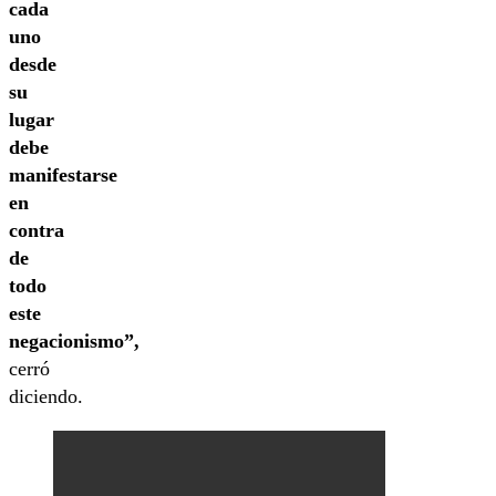
cada
uno
desde
su
lugar
debe
manifestarse
en
contra
de
todo
este
negacionismo”,
cerró
diciendo.