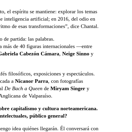
o, el espíritu se mantiene: explorar los temas
inteligencia artificial; en 2016, del odio en
ritmo de esas transformaciones”, dice Chantal.
 de partida: las palabras.
á a más de 40 figuras internacionales —entre
Gabriela Cabezón Cámara
,
Neige Sinno
y
fés filosóficos, exposiciones y espectáculos.
icada a
Nicanor Parra
, con fotografías
cal
De Bach a Queen
de
Miryam Singer
y
 Anglicana de Valparaíso.
sobre capitalismo y cultura norteamericana.
ntelectuales, público general?
tengo idea quiénes llegarán. Él conversará con