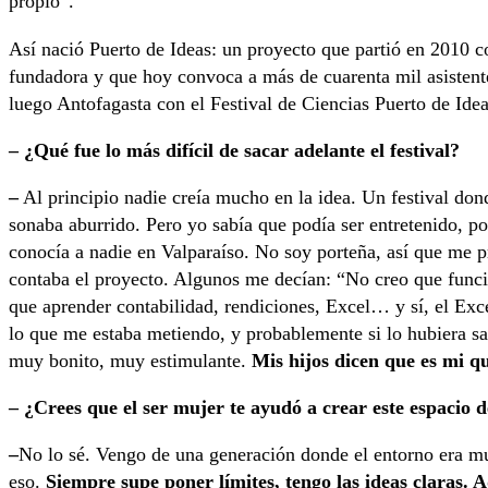
propio”.
Así nació Puerto de Ideas: un proyecto que partió en 2010 c
fundadora y que hoy convoca a más de cuarenta mil asisten
luego Antofagasta con el Festival de Ciencias Puerto de Id
– ¿Qué fue lo más difícil de sacar adelante el festival?
–
Al principio nadie creía mucho en la idea. Un festival do
sonaba aburrido. Pero yo sabía que podía ser entretenido, po
conocía a nadie en Valparaíso. No soy porteña, así que me p
contaba el proyecto. Algunos me decían: “No creo que func
que aprender contabilidad, rendiciones, Excel… y sí, el Exc
lo que me estaba metiendo, y probablemente si lo hubiera sab
muy bonito, muy estimulante.
Mis hijos dicen que es mi qu
– ¿Crees que el ser mujer te ayudó a crear este espacio 
–
No lo sé. Vengo de una generación donde el entorno era m
eso.
Siempre supe poner límites, tengo las ideas claras. 