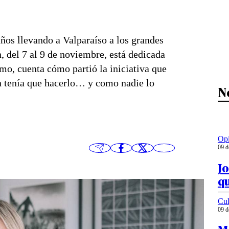
años llevando a Valparaíso a los grandes
, del 7 al 9 de noviembre, está dedicada
mo, cuenta cómo partió la iniciativa que
en tenía que hacerlo… y como nadie lo
N
Op
09 d
Jo
q
Cul
09 d