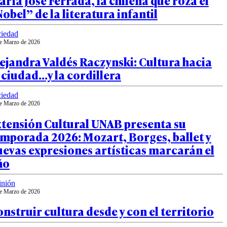
ría José Ferrada, la chilena que roza el
obel” de la literatura infantil
iedad
e Marzo de 2026
ejandra Valdés Raczynski: Cultura hacia
 ciudad…y la cordillera
iedad
e Marzo de 2026
xtensión Cultural UNAB presenta su
mporada 2026: Mozart, Borges, ballet y
evas expresiones artísticas marcarán el
ño
inión
e Marzo de 2026
nstruir cultura desde y con el territorio