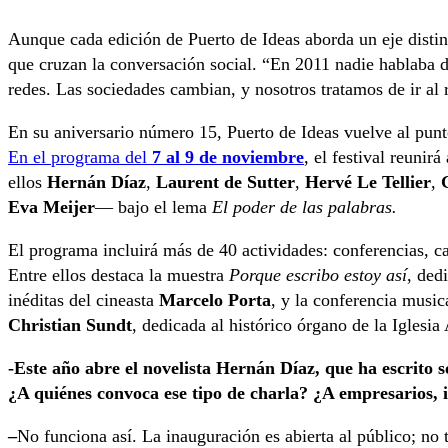
Aunque cada edición de Puerto de Ideas aborda un eje distint
que cruzan la conversación social. “En 2011 nadie hablaba de 
redes. Las sociedades cambian, y nosotros tratamos de ir al 
En su aniversario número 15, Puerto de Ideas vuelve al punto
En el programa del
7 al 9 de noviembre
, el festival reunir
ellos
Hernán Díaz
,
Laurent de Sutter
,
Hervé Le Tellier
,
Eva Meijer
— bajo el lema
El poder de las palabras.
El programa incluirá más de 40 actividades: conferencias, ca
Entre ellos destaca la muestra
Porque escribo estoy así
, ded
inéditas del cineasta
Marcelo Porta
, y la conferencia musi
Christian Sundt
, dedicada al histórico órgano de la Iglesia
-Este año abre el novelista Hernán Díaz, que ha escrito 
¿A quiénes convoca ese tipo de charla? ¿A empresarios, i
–
No funciona así. La inauguración es abierta al público; no 