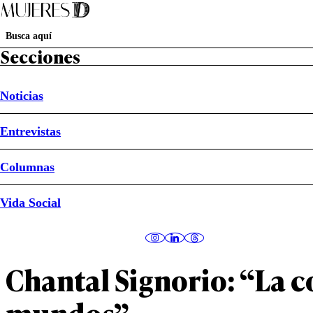
Secciones
Noticias
Entrevistas
Columnas
Mujeres D
Vida Social
#Puerto de Ideas
#Cultura
#Libros
#Valparaíso
Chantal Signorio: “La 
mundos”