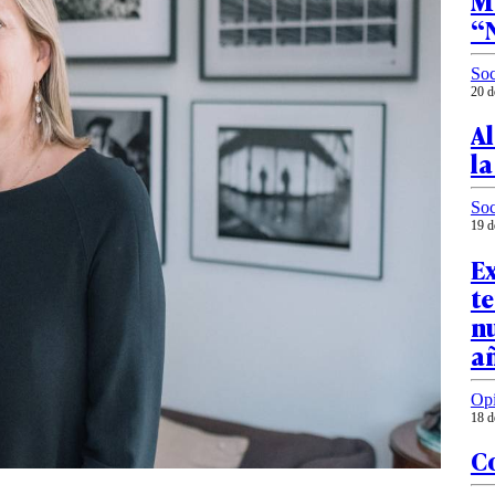
Ma
“N
Soc
20 d
Al
la
Soc
19 d
E
te
nu
a
Op
18 d
Co