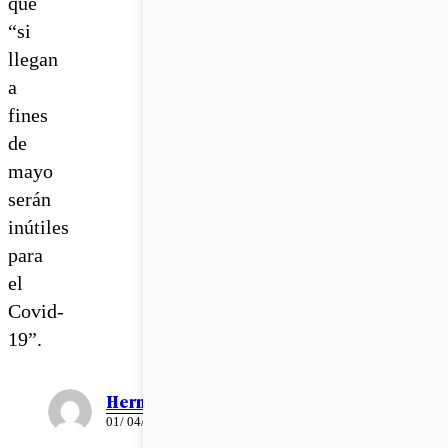
que
“si
llegan
a
fines
de
mayo
serán
inútiles
para
el
Covid-
19”.
Hernán Claro
01/ 04/ 2020