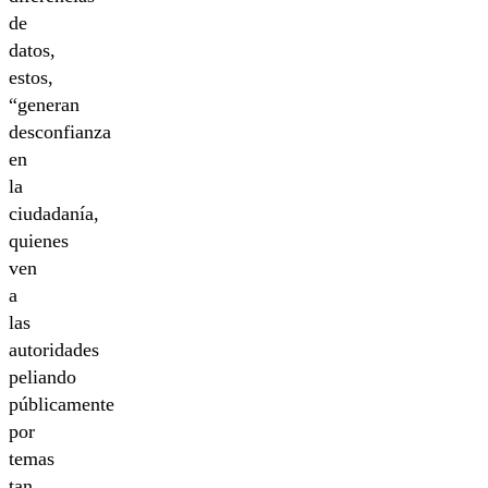
de
datos,
estos,
“generan
desconfianza
en
la
ciudadanía,
quienes
ven
a
las
autoridades
peliando
públicamente
por
temas
tan