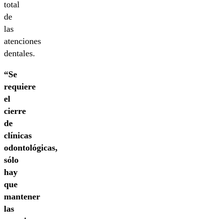
total
de
las
atenciones
dentales.
“Se
requiere
el
cierre
de
clínicas
odontológicas,
sólo
hay
que
mantener
las