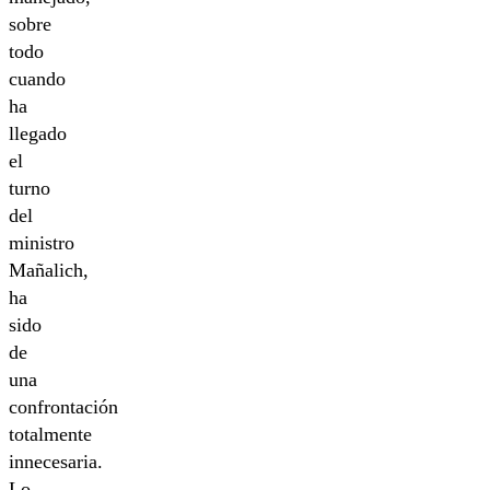
sobre
todo
cuando
ha
llegado
el
turno
del
ministro
Mañalich,
ha
sido
de
una
confrontación
totalmente
innecesaria.
Lo