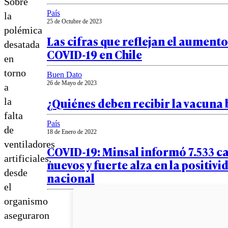
Sobre
País
la
25 de Octubre de 2023
polémica
Las cifras que reflejan el aumento
desatada
COVID-19 en Chile
en
torno
Buen Dato
26 de Mayo de 2023
a
¿Quiénes deben recibir la vacuna 
la
falta
País
de
18 de Enero de 2022
ventiladores
COVID-19: Minsal informó 7.533 c
artificiales,
nuevos y fuerte alza en la positivi
desde
nacional
el
organismo
aseguraron