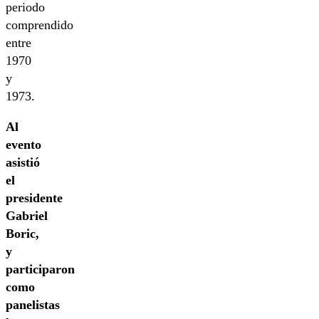
periodo
comprendido
entre
1970
y
1973.
Al
evento
asistió
el
presidente
Gabriel
Boric,
y
participaron
como
panelistas