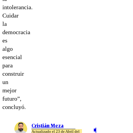
intolerancia.
Cuidar
la
democracia
es
algo
esencial
para
construir
un
mejor
futuro”,
concluyó.
Cristián Meza
Actualizado el 23 de Abril del