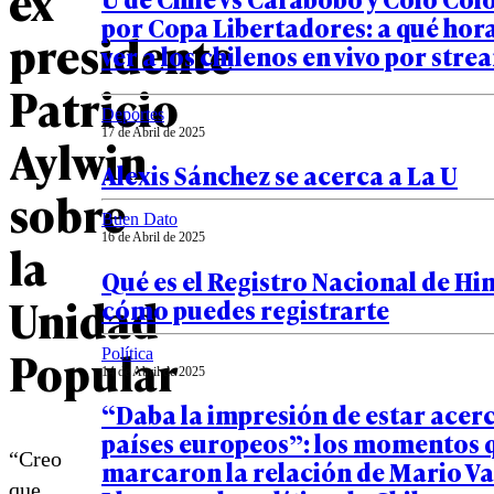
ex
por Copa Libertadores: a qué hor
presidente
ver a los chilenos en vivo por str
Patricio
Deportes
17 de Abril de 2025
Aylwin
Alexis Sánchez se acerca a La U
sobre
Buen Dato
16 de Abril de 2025
la
Qué es el Registro Nacional de Hi
Unidad
cómo puedes registrarte
Popular
Política
14 de Abril de 2025
“Daba la impresión de estar acer
países europeos”: los momentos 
“Creo
marcaron la relación de Mario V
que