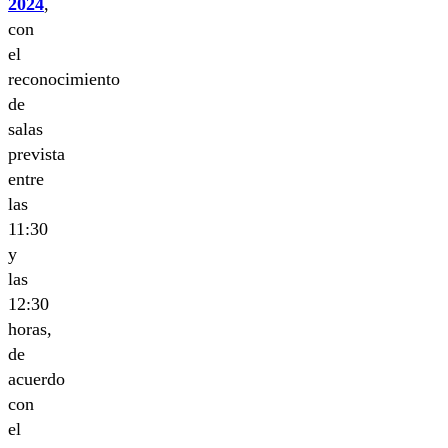
2024
,
con
el
reconocimiento
de
salas
prevista
entre
las
11:30
y
las
12:30
horas,
de
acuerdo
con
el