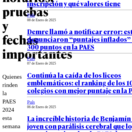
inscripción y qué valores tiene
pruebas
País
y
08 de Enero de 2025
Demre llamó a notificar error: es
fechas
denunciaron “puntajes inflados” 
300 puntos en la PAES
importantes
País
07 de Enero de 2025
Continúa la caída de los liceos
Quienes
emblemáticos: el ranking de los 1
rinden
colegios con mejor puntaje en la 
la
PAES
País
06 de Enero de 2025
2024
La increíble historia de Benjamín 
esta
joven con parálisis cerebral que l
semana