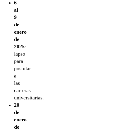
6
al
9
de
enero
de
2025
:
lapso
para
postular
a
las
carreras
universitarias.
20
de
enero
de