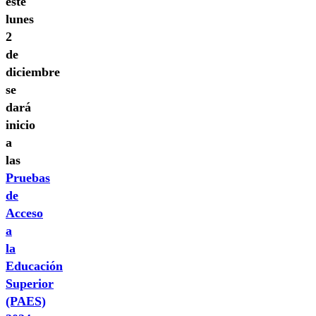
este
lunes
2
de
diciembre
se
dará
inicio
a
las
Pruebas
de
Acceso
a
la
Educación
Superior
(PAES)