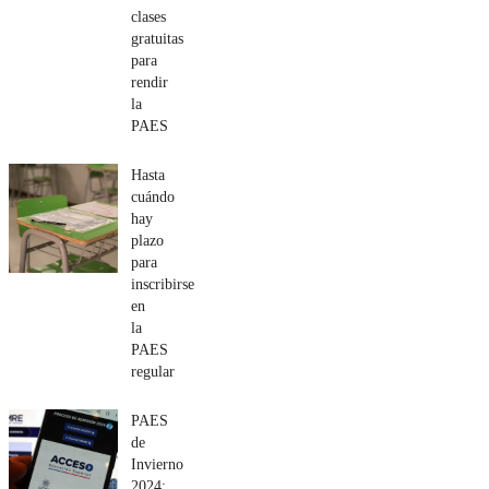
clases
gratuitas
para
rendir
la
PAES
Hasta
cuándo
hay
plazo
para
inscribirse
en
la
PAES
regular
PAES
de
Invierno
2024: