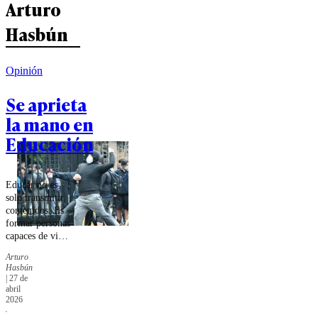
Arturo
Hasbún
Opinión
Se aprieta
la mano en
Educación
Educar no es
solo transmitir
contenidos. Es
formar personas
capaces de vivir
en sociedad, lo
Arturo
que exige
Hasbún
normas claras y
|
27 de
consecuencias
abril
frente a su
2026
incumplimiento.