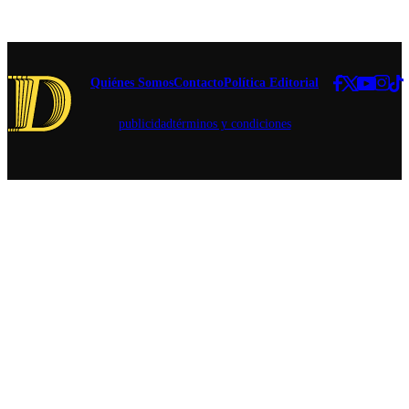
intentos de
golpe
militar
realizada
por una
Quiénes Somos
Contacto
Política Editorial
organización
criminal en
contra de la
publicidad
términos y condiciones
democracia
brasilera en
2022.