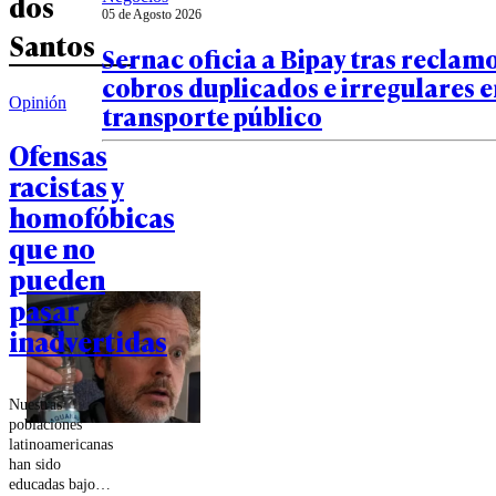
dos
05 de Agosto 2026
Santos
Sernac oficia a Bipay tras reclam
cobros duplicados e irregulares 
Opinión
transporte público
Ofensas
racistas y
homofóbicas
que no
pueden
pasar
inadvertidas
Nuestras
poblaciones
latinoamericanas
han sido
educadas bajo