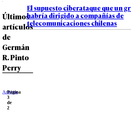
El supuesto ciberataque que un g
habría dirigido a compañías de
Últimos
telecomunicaciones chilenas
artículos
de
Germán
R. Pinto
Perry
Anterior
Página
3
de
2