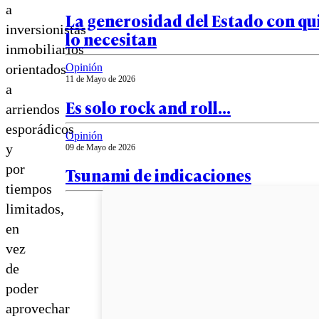
a
La generosidad del Estado con qu
inversionistas
lo necesitan
inmobiliarios
orientados
Opinión
11 de Mayo de 2026
a
Es solo rock and roll…
arriendos
esporádicos
Opinión
y
09 de Mayo de 2026
por
Tsunami de indicaciones
tiempos
limitados,
en
vez
de
poder
aprovechar