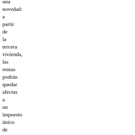
una
novedad:
a
partir
de
la
tercera
vivienda,
las
rentas
podrán
quedar
afectas
a
un
impuesto
único
de