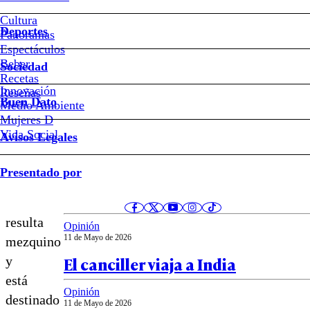
habitacional
Cultura
demasiado
Deportes
Panoramas
Espectáculos
mezquino?
Beber
Sociedad
Recetas
Innovación
Notas relacionadas
Reseñas
Buen Dato
Medio Ambiente
Mujeres D
El
Vida Social
Avisos Legales
diseño
Opinión
de
Presentado por
12 de Mayo de 2026
este
Crisis narrativa en las universida
beneficio
resulta
Opinión
11 de Mayo de 2026
mezquino
El canciller viaja a India
y
está
Opinión
destinado
11 de Mayo de 2026