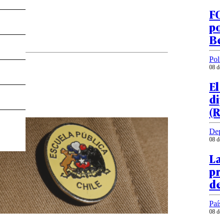
FO
p
B
Pol
08 d
El
d
(R
Dep
08 d
La
pr
d
Paí
08 d