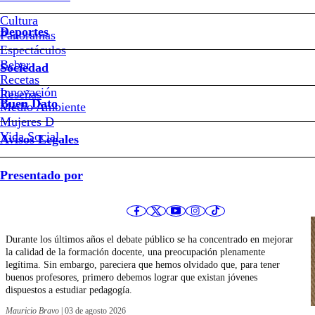
Cultura
Deportes
Panoramas
Espectáculos
Beber
Sociedad
Recetas
Innovación
Reseñas
Últimos artículos de Mauricio Bravo
Buen Dato
Medio Ambiente
Mujeres D
Vida Social
Avisos Legales
Opinión
Presentado por
La crisis silenciosa de las pedagogías
Durante los últimos años el debate público se ha concentrado en mejorar
la calidad de la formación docente, una preocupación plenamente
legítima. Sin embargo, pareciera que hemos olvidado que, para tener
buenos profesores, primero debemos lograr que existan jóvenes
dispuestos a estudiar pedagogía.
Mauricio Bravo
|
03 de agosto 2026