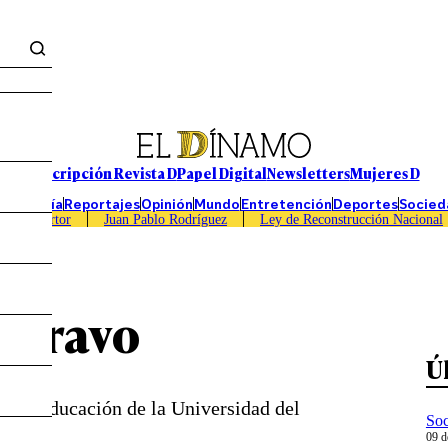
Suscripción Revista D
Papel Digital
Newsletters
Mujeres D
Economía
Reportajes
Opinión
Mundo
Entretención
Deportes
Socied
Caso Sartor
Juan Pablo Rodríguez
Ley de Reconstrucción Nacional
 Bravo
Ú
d de Educación de la Universidad del
Soc
09 d