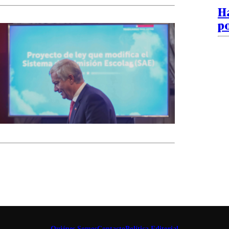
H
po
Quiénes Somos
Contacto
Política Editorial