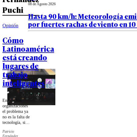
08 de Agosto 2026
Puchi
Hasta 90 km/h: Meteorología emi
por fuertes rachas de viento en 10
Opinión
Cómo
Latinoamérica
está creando
lugares de
trabajo
inteligentes
En muchas
organizaciones
el problema ya
no es la falta de
tecnología, sino
la falta de
Patricio
integración
Fernández