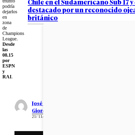
Chile en el Sudamericano Sub 17 y
triunfo
podría
destacado por un reconocido oje
dejarlos
británico
en
zona
de
Champions
League.
Desde
las
08.15
por
ESPN
y
RAI
.
José Antonio
Giordano
21/ 11/ 2010