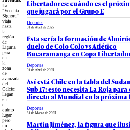
Juventus.
Libertadores: cuándo es el próxi
La
que jugará por el Grupo E
“Vecchia
Signora”
viaja
Deportes
hasta
01 de Abril de 2025
la
Esta sería la formación de Almiró
región
de
duelo de Colo Colo vs Atlético
Liguria
Bucaramanga en Copa Libertado
para
en
la
Deportes
zona
01 de Abril de 2025
de
avanzada
Así está Chile en la tabla del Sud
del
Sub 17: esto necesita La Roja para 
Calcio:
directo al Mundial en la próxima 
llegan
en
el
Deportes
quinto
31 de Marzo de 2025
lugar,
pero
Martín Jiménez, la figura que ilus
un