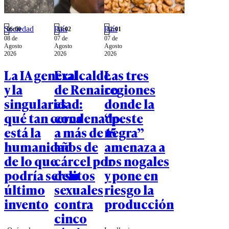
Sociedad
País
País
06:00
23:02
22:01
08 de
07 de
07 de
Agosto
Agosto
Agosto
2026
2026
2026
La IA general
Exalcalde
Las tres
y la
de Renaico
regiones
singularidad:
es
donde la
qué tan cerca
condenado
“peste
está la
a más de 15
negra”
humanidad
años de
amenaza a
de lo que
cárcel por
los nogales
podría ser su
delitos
y pone en
último
sexuales
riesgo la
invento
contra
producción
cinco