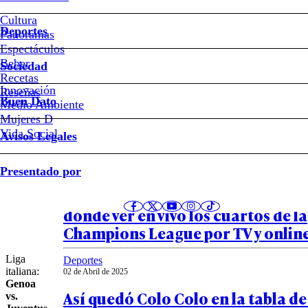
español
Cultura
#fútbol
Deportes
italiano
Panoramas
Espectáculos
Beber
Sociedad
Los
Recetas
Innovación
Notas relacionadas
Reseñas
Buen Dato
Medio Ambiente
imperdibles
Mujeres D
Vida Social
Avisos Legales
del
Deportes
Presentado por
domingo
07 de Abril de 2025
Arsenal vs Real Madrid y más: a qu
dónde ver en vivo los cuartos de la
Champions League por TV y onlin
Liga
Deportes
italiana
:
02 de Abril de 2025
Genoa
Así quedó Colo Colo en la tabla d
vs.