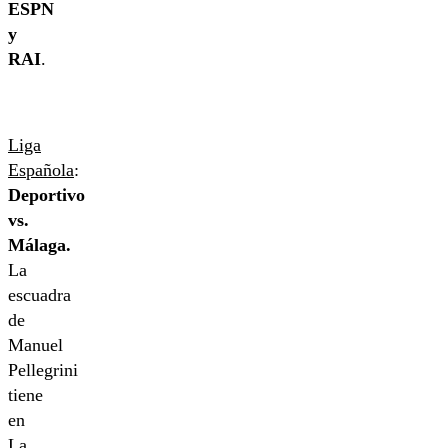
ESPN
y
RAI
.
Liga
Española
:
Deportivo
vs.
Málaga.
La
escuadra
de
Manuel
Pellegrini
tiene
en
La