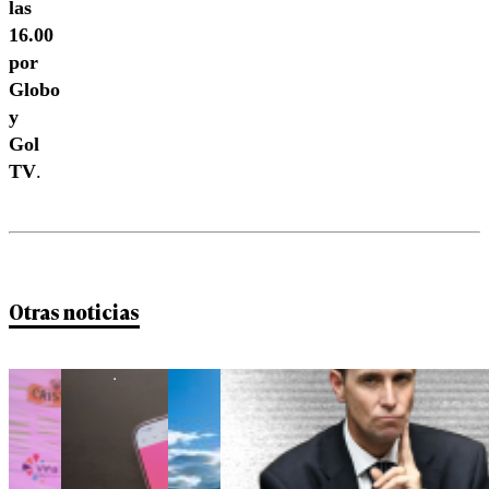
las
16.00
por
Globo
y
Gol
TV
.
Otras noticias