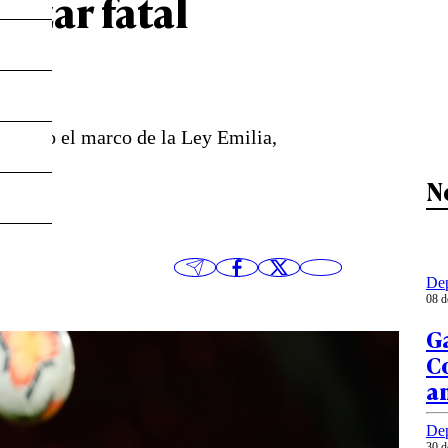
nizar fatal
el bajo el marco de la Ley Emilia,
N
Dep
08 d
Ga
Co
an
Dep
30 d