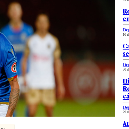
R
en
Dep
10 d
C
se
Dep
30 d
Hi
R
c
Dep
29 d
A