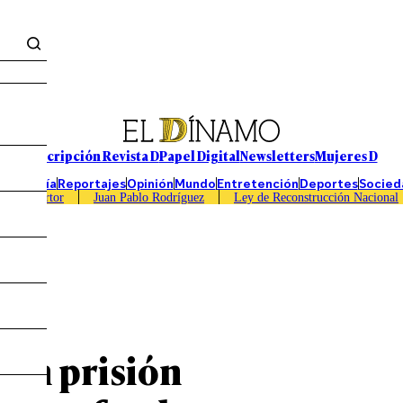
Suscripción Revista D
Papel Digital
Newsletters
Mujeres D
Economía
Reportajes
Opinión
Mundo
Entretención
Deportes
Socied
Caso Sartor
Juan Pablo Rodríguez
Ley de Reconstrucción Nacional
 en prisión