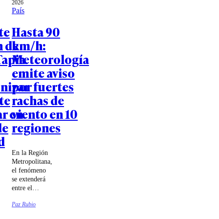
2026
País
te
Hasta 90
n de
km/h:
Tapia
Meteorología
emite aviso
nizar
por fuertes
te
rachas de
ar en
viento en 10
de
regiones
d
En la Región
Metropolitana,
el fenómeno
se extenderá
entre el
domingo 9 y
Paz Rubio
el jueves 13
de agosto.