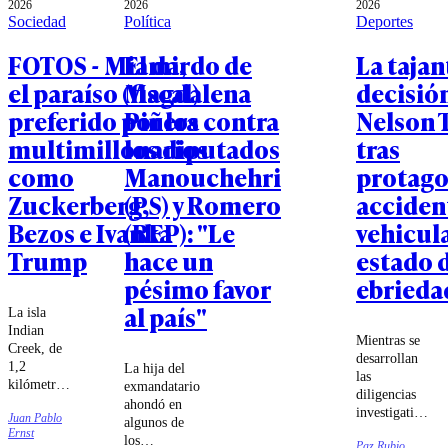
2026
2026
2026
Sociedad
Política
Deportes
FOTOS - Miami,
El dardo de
La tajan
el paraíso (fiscal)
Magdalena
decisió
preferido por los
Piñera contra
Nelson 
multimillonarios
los diputados
tras
como
Manouchehri
protago
Zuckerberg,
(PS) y Romero
acciden
Bezos e Ivanka
(REP): "Le
vehicul
Trump
hace un
estado 
pésimo favor
ebrieda
al país"
La isla
Indian
Mientras se
Creek, de
desarrollan
1,2
La hija del
las
kilómetros
exmandatario
diligencias
cuadrados,
ahondó en
investigativas
Juan Pablo
cuenta con
algunos de
sobre el
Ernst
apenas 41
los
Paz Rubio
siniestro vial,