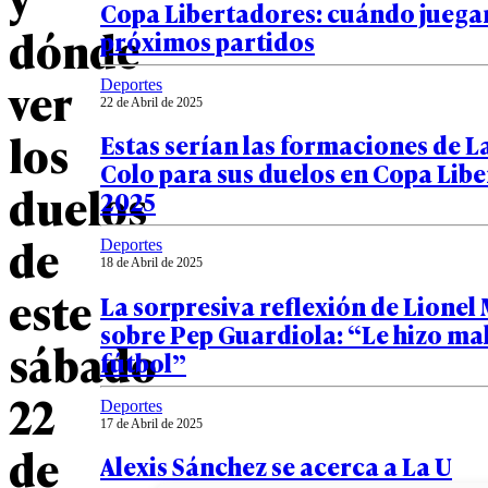
Copa Libertadores: cuándo juega
dónde
próximos partidos
ver
Deportes
22 de Abril de 2025
los
Estas serían las formaciones de La
Colo para sus duelos en Copa Lib
duelos
2025
de
Deportes
18 de Abril de 2025
este
La sorpresiva reflexión de Lionel
sobre Pep Guardiola: “Le hizo mal
sábado
fútbol”
22
Deportes
17 de Abril de 2025
de
Alexis Sánchez se acerca a La U