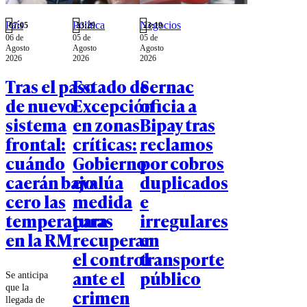
conexión
satelital y
País
Política
Negocios
07:05
23:29
23:19
áreas de
06 de
05 de
05 de
carga.
Agosto
Agosto
Agosto
2026
2026
2026
Tras el paso
Estado de
Sernac
de nuevo
Excepción
oficia a
sistema
en zonas
Bipay tras
frontal:
críticas:
reclamos
cuándo
Gobierno
por cobros
caerán bajo
evalúa
duplicados
cero las
medida
e
temperaturas
para
irregulares
en la RM
recuperar
en
el control
transporte
ante el
público
Se anticipa
que la
crimen
llegada de