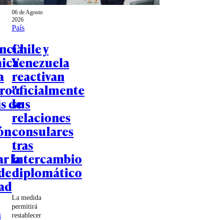
06 de Agosto
2026
País
encia
Chile y
ica
Venezuela
a
reactivan
ro":
oficialmente
is de
sus
relaciones
ón
consulares
tras
r la
intercambio
de
diplomático
ad
La medida
permitirá
a
restablecer