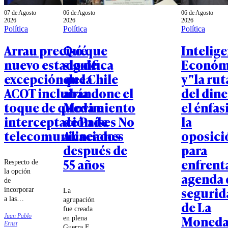
07 de Agosto
06 de Agosto
06 de Agosto
2026
2026
2026
Política
Política
Política
Arrau precisó que
Qué
Intelig
nuevo estado de
significa
Económ
excepción de la
que Chile
y "la rut
ACOT incluiría
abandone el
del dine
toque de queda e
Movimiento
el énfas
interceptación de
de Países No
la
telecomunicaciones
Alineados
oposici
después de
para
55 años
enfrenta
Respecto de
la opción
agenda 
de
segurid
incorporar
La
a las
agrupación
de La
Fuerzas
fue creada
Juan Pablo
Moned
Armadas en
en plena
Ernst
estas
Guerra Fría