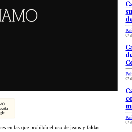
Ca
su
de
Paí
07 d
Ca
de
C
Paí
07 d
C
co
mi
Paí
07 d
s en las que prohibía el uso de jeans y faldas