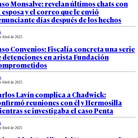
so Monsalve: revelan últimos chats con
 esposa y el correo que le envió
nunciante días después de los hechos
s
e Abril de 2025
so Convenios: Fiscalía concreta una serie
 detenciones en arista Fundación
omprometidos
s
e Abril de 2025
arlos Lavín complica a Chadwick:
nfirmó reuniones con él y Hermosilla
entras se investigaba el caso Penta
s
e Abril de 2025