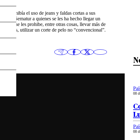
ue prohibía el uso de jeans y faldas cortas a sus
icos de Sernatur a quienes se les ha hecho llegar un
n el que se les prohibe, entre otras cosas, llevar más de
os hombres, utilizar un corte de pelo no “convencional”.
N
Paí
08 d
Co
L
Paí
08 d