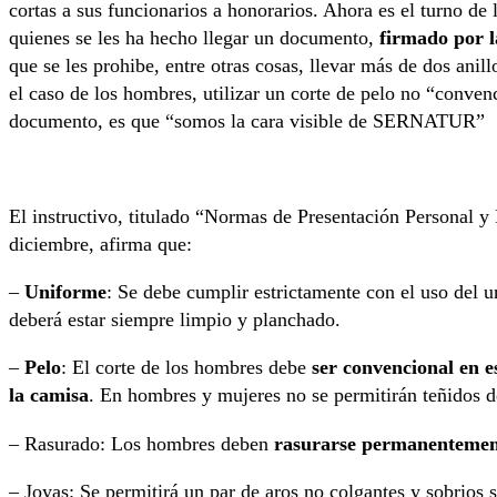
cortas a sus funcionarios a honorarios. Ahora es el turno de 
quienes se les ha hecho llegar un documento,
firmado por l
que se les prohibe, entre otras cosas, llevar más de dos anill
el caso de los hombres, utilizar un corte de pelo no “convenc
documento, es que “somos la cara visible de SERNATUR”
El instructivo, titulado “Normas de Presentación Personal y
diciembre, afirma que:
–
Uniforme
: Se debe cumplir estrictamente con el uso del un
deberá estar siempre limpio y planchado.
–
Pelo
: El corte de los hombres debe
ser convencional en es
la camisa
. En hombres y mujeres no se permitirán teñidos d
– Rasurado: Los hombres deben
rasurarse permanentemen
– Joyas: Se permitirá un par de aros no colgantes y sobrios 