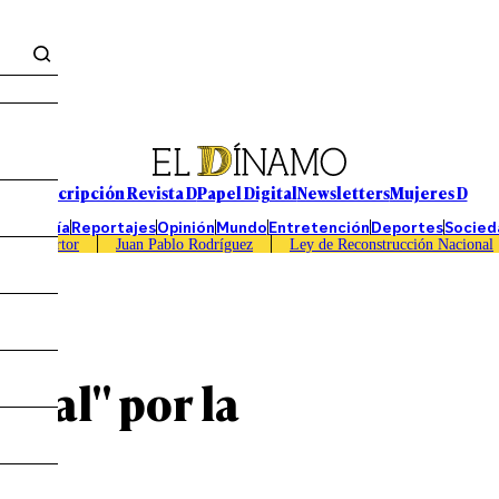
Suscripción Revista D
Papel Digital
Newsletters
Mujeres D
Economía
Reportajes
Opinión
Mundo
Entretención
Deportes
Socied
Caso Sartor
Juan Pablo Rodríguez
Ley de Reconstrucción Nacional
onal" por la