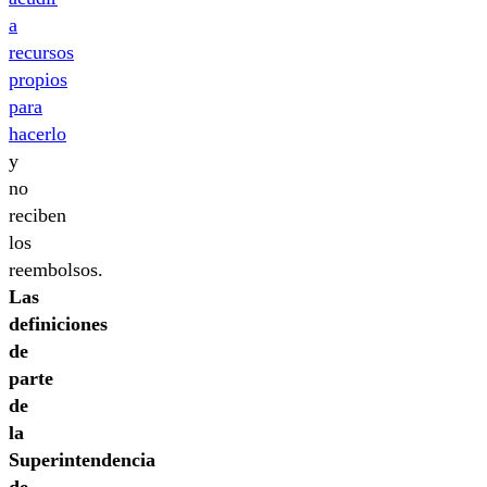
a
recursos
propios
para
hacerlo
y
no
reciben
los
reembolsos.
Las
definiciones
de
parte
de
la
Superintendencia