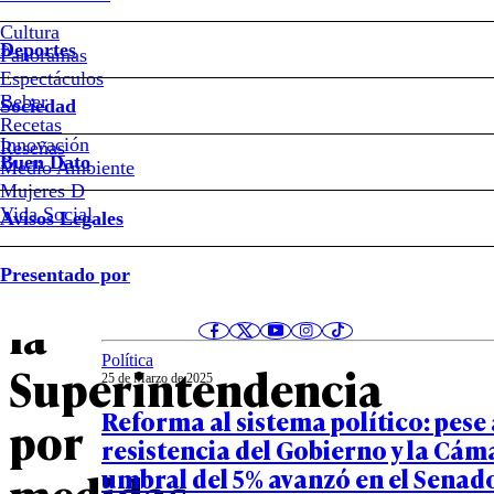
Cultura
Colmed
Deportes
Panoramas
Espectáculos
presiona
Beber
Sociedad
Recetas
Innovación
Notas relacionadas
Reseñas
al
Buen Dato
Medio Ambiente
Mujeres D
Gobierno
Vida Social
Avisos Legales
Opinión
y
Presentado por
27 de Marzo de 2025
La gran estafa
la
Política
Superintendencia
25 de Marzo de 2025
Reforma al sistema político: pese 
por
resistencia del Gobierno y la Cám
umbral del 5% avanzó en el Senad
medidas