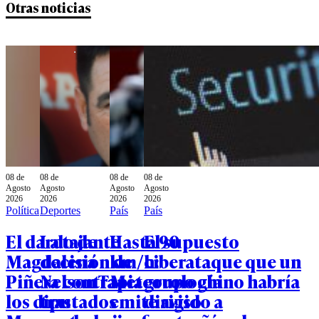
Otras noticias
08 de
08 de
08 de
08 de
Agosto
Agosto
Agosto
Agosto
2026
2026
2026
2026
Política
Deportes
País
País
El dardo de
La tajante
Hasta 90
El supuesto
Magdalena
decisión de
km/h:
ciberataque que un
Piñera contra
Nelson Tapia
Meteorología
grupo chino habría
los diputados
tras
emite aviso
dirigido a