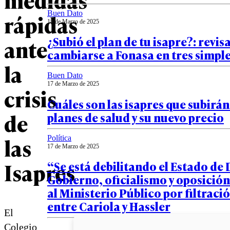
Buen Dato
rápidas
18 de Marzo de 2025
¿Subió el plan de tu isapre?: revi
ante
cambiarse a Fonasa en tres simpl
la
Buen Dato
17 de Marzo de 2025
crisis
Cuáles son las isapres que subirán
de
planes de salud y su nuevo precio
las
Política
17 de Marzo de 2025
Isapres
“Se está debilitando el Estado de
Gobierno, oficialismo y oposició
al Ministerio Público por filtraci
entre Cariola y Hassler
El
Colegio