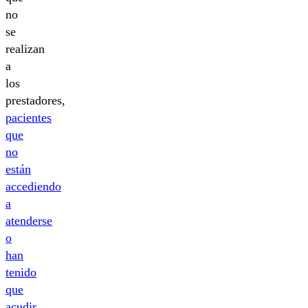
no
se
realizan
a
los
prestadores,
pacientes
que
no
están
accediendo
a
atenderse
o
han
tenido
que
acudir