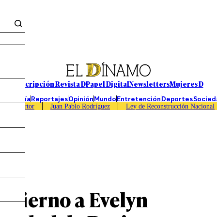
Suscripción Revista D
Papel Digital
Newsletters
Mujeres D
Economía
Reportajes
Opinión
Mundo
Entretención
Deportes
Socied
Caso Sartor
Juan Pablo Rodríguez
Ley de Reconstrucción Nacional
obierno a Evelyn