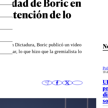
tividad de Boric en
la atención de lo
N
ertes en Dictadura, Boric publicó un video
 similar, lo que hizo que la gremialista lo
Pol
18 d
UD
pr
di
so