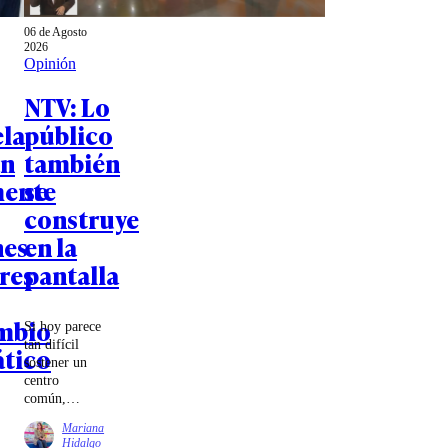
06 de Agosto
2026
Opinión
NTV: Lo
la
público
an
también
mente
se
construye
nes
en la
res
pantalla
mbio
Si hoy parece
tan difícil
tico
sostener un
centro
común,
quizás parte
Mariana
de la tarea
Hidalgo