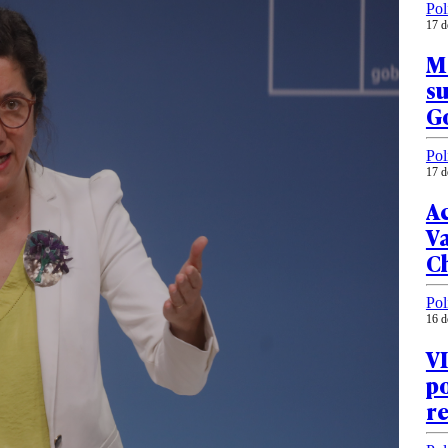
Pol
17 d
M
su
G
Pol
17 d
Ac
Va
C
Pol
16 d
VI
po
re