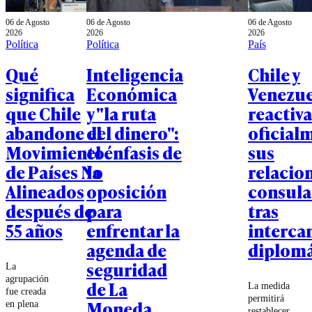
06 de Agosto
06 de Agosto
06 de Agosto
2026
2026
2026
Política
Política
País
Qué
Inteligencia
Chile y
significa
Económica
Venezue
que Chile
y "la ruta
reactiv
abandone el
del dinero":
oficial
Movimiento
el énfasis de
sus
de Países No
la
relacio
Alineados
oposición
consula
después de
para
tras
55 años
enfrentar la
interca
agenda de
diplomá
seguridad
La
agrupación
de La
La medida
fue creada
permitirá
Moneda
en plena
restablecer