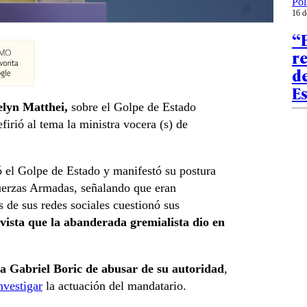
Pol
16 d
“E
re
de
E
lyn Matthei,
sobre el Golpe de Estado
irió al tema la ministra vocera (s) de
ó el Golpe de Estado y manifestó su postura
Fuerzas Armadas, señalando que eran
s de sus redes sociales cuestionó sus
ista que la abanderada gremialista dio en
a Gabriel Boric de abusar de su autoridad
,
nvestigar
la actuación del mandatario.