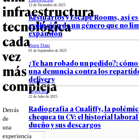
infraestructura
12 de Diciembre de 2025
Késtuartos y Escape Rooms, así es
tecnológica
evolución de un género que no lim
expansión
cada
Buen Dato
vez
01 de Septiembre de 2025
¿Te han robado un pedido?: cómo 
más
una denuncia contra los repartid
delivery
compleja
Negocios
22 de Julio de 2025
Radiografía a Cualiffy, la polémi
Detrás
chequea tu CV: el historial laboral
de
dueño y sus descargos
una
experiencia