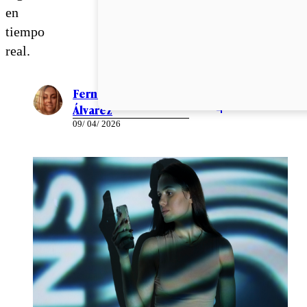
en
tiempo
real.
Fernanda
Álvarez
09/ 04/ 2026