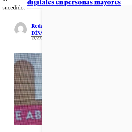
digitales en personas mayores
sucedido.
Redacción EL
DÍNAMO
12/ 03/ 2020