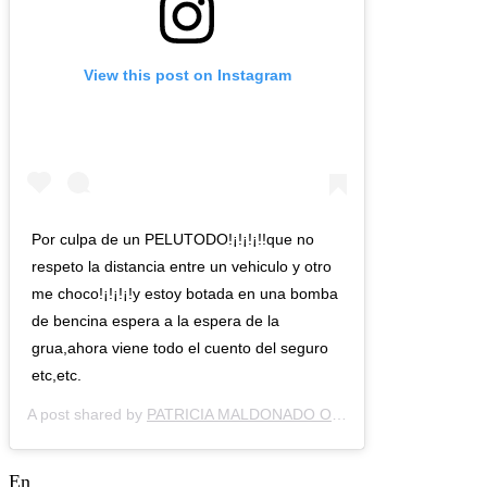
View this post on Instagram
Por culpa de un PELUTODO!¡!¡!¡!!que no
respeto la distancia entre un vehiculo y otro
me choco!¡!¡!¡!y estoy botada en una bomba
de bencina espera a la espera de la
grua,ahora viene todo el cuento del seguro
etc,etc.
A post shared by
PATRICIA MALDONADO OFICIAL
(@lamaldito) 
En