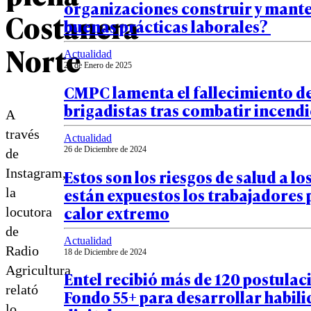
organizaciones construir y mant
Costanera
buenas prácticas laborales?
Norte
Actualidad
20 de Enero de 2025
CMPC lamenta el fallecimiento de
brigadistas tras combatir incendi
A
través
Actualidad
26 de Diciembre de 2024
de
Estos son los riesgos de salud a lo
Instagram,
están expuestos los trabajadores 
la
calor extremo
locutora
de
Actualidad
Radio
18 de Diciembre de 2024
Agricultura
Entel recibió más de 120 postulac
relató
Fondo 55+ para desarrollar habil
lo