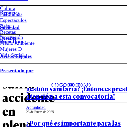
culpa
Cultura
de
Deportes
Panoramas
Espectáculos
un
Beber
Sociedad
Recetas
Innovación
irresponsable”:
Notas relacionadas
Reseñas
Buen Dato
Medio Ambiente
Mujeres D
Patricia
Vida Social
Avisos Legales
Maldonado
Actualidad
Presentado por
13 de Marzo de 2025
sufrió
¿Eres parte de una iniciativa inn
gestión sanitaria? ¡Entonces pres
accidente
atención a esta convocatoria!
en
Actualidad
28 de Enero de 2025
plena
¿Por qué es importante para las