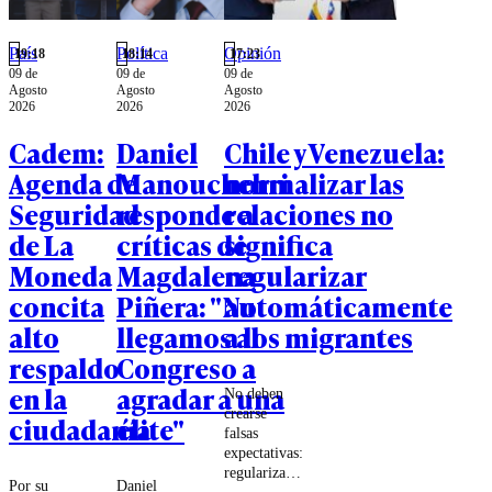
País
Política
Opinión
19:18
18:14
17:23
09 de
09 de
09 de
Agosto
Agosto
Agosto
2026
2026
2026
Cadem:
Daniel
Chile y Venezuela:
Agenda de
Manouchehri
normalizar las
Seguridad
responde a
relaciones no
de La
críticas de
significa
Moneda
Magdalena
regularizar
concita
Piñera: "No
automáticamente
alto
llegamos al
a los migrantes
respaldo
Congreso a
en la
agradar a una
No deben
crearse
ciudadanía
élite"
falsas
expectativas:
regularizar
Por su
Daniel
la situación