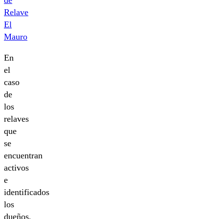
En
el
caso
de
los
relaves
que
se
encuentran
activos
e
identificados
los
dueños,