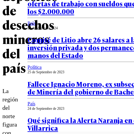
ofertas de trabajo con sueldos qu
de
los $2.000.000
desechos
País
27 de Marzo de 2024
mineros
Comité de Litio abre 26 salares a l
inversión privada y dos permanec
del
manos del Estado
país
Política
25 de Septiembre de 2023
Fallece Ignacio Moreno, ex subse
de Minería del gobierno de Bache
La
región
País
del
24 de Septiembre de 2023
norte
Qué significa la Alerta Naranja en 
figura
Villarrica
con