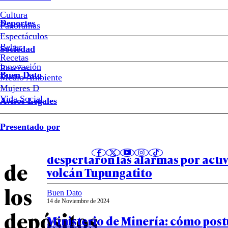
Cultura
Coquimbo
Deportes
Panoramas
Espectáculos
posee
Beber
Sociedad
Recetas
cerca
Innovación
Notas relacionadas
Reseñas
Buen Dato
Medio Ambiente
Mujeres D
de
Vida Social
Avisos Legales
la
País
Presentado por
24 de Marzo de 2025
mitad
20 temblores en menos de 24 hor
despertaron las alarmas por activ
de
volcán Tupungatito
los
Buen Dato
14 de Noviembre de 2024
depósitos
Ministerio de Minería: cómo postu