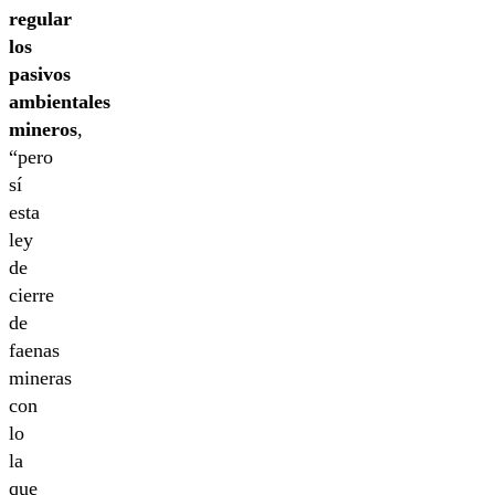
regular
los
pasivos
ambientales
mineros
,
“pero
sí
esta
ley
de
cierre
de
faenas
mineras
con
lo
la
que