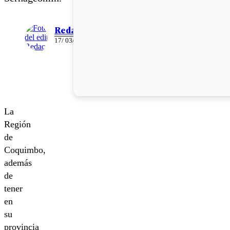
Redacción
17/ 03/ 2015
La
Región
de
Coquimbo,
además
de
tener
en
su
provincia