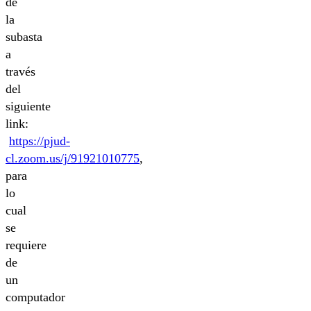
de
la
subasta
a
través
del
siguiente
link:
https://pjud-
cl.zoom.us/j/91921010775
,
para
lo
cual
se
requiere
de
un
computador