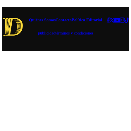
Fonasa para
que hoy
evaluar su
cuenta con
incorporación.
un 41% de
Quiénes Somos
Contacto
Política Editorial
mujeres en
su equipo y
que planea
publicidad
términos y condiciones
donar el
80% de su
fortuna.