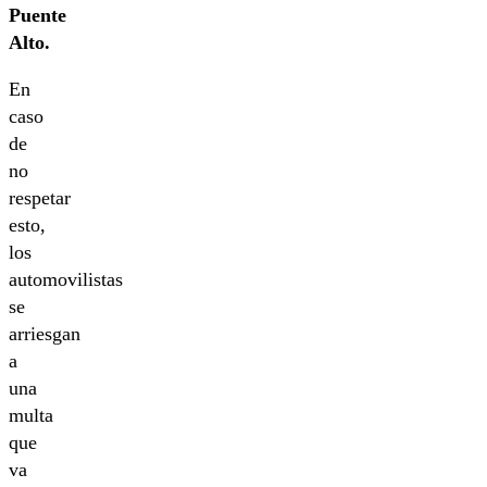
Puente
Alto.
En
caso
de
no
respetar
esto,
los
automovilistas
se
arriesgan
a
una
multa
que
va