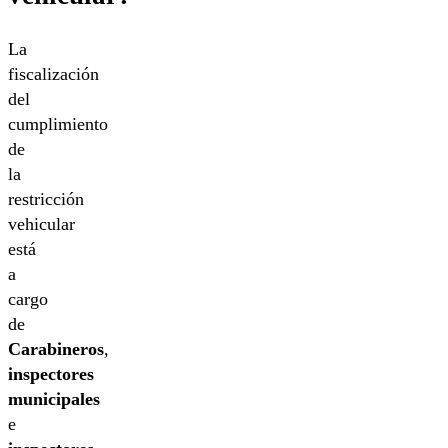
La
fiscalización
del
cumplimiento
de
la
restricción
vehicular
está
a
cargo
de
Carabineros
,
inspectores
municipales
e