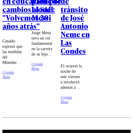
en educación por
padre de
de
cambios al SAE:
Lionel
tránsito
"Volvemos 20
Messi
de José
años atrás"
Antonio
Neme en
Jorge Messi
tuvo un rol
Las
Cataldo
fundamental
expresó que
Condes
en la carrera
las medidas
de su hijo,
del
llevándolo a
Mineduc
Cristián
España para
El ocurrió la
van "a
Meza
que jugara
noche de
Cristián
contrapelo
por el
este viernes
Meza
de toda la
Barcelona.
e involucró
evidencia,
además a un
incluyendo
motociclista.
la comisión
Cristián
técnica de
Meza
la cual era
parte la
ministra de
Educación".