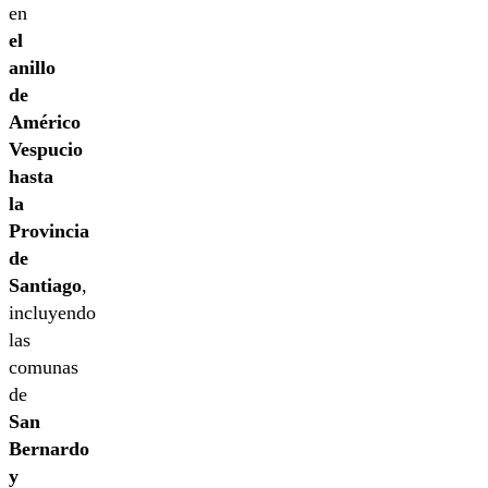
en
el
anillo
de
Américo
Vespucio
hasta
la
Provincia
de
Santiago
,
incluyendo
las
comunas
de
San
Bernardo
y