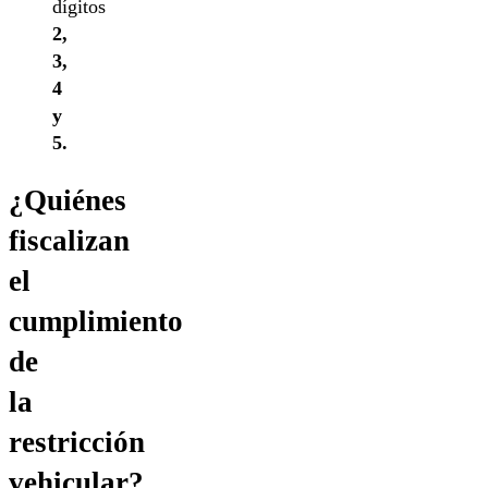
dígitos
2,
3,
4
y
5.
¿Quiénes
fiscalizan
el
cumplimiento
de
la
restricción
vehicular?