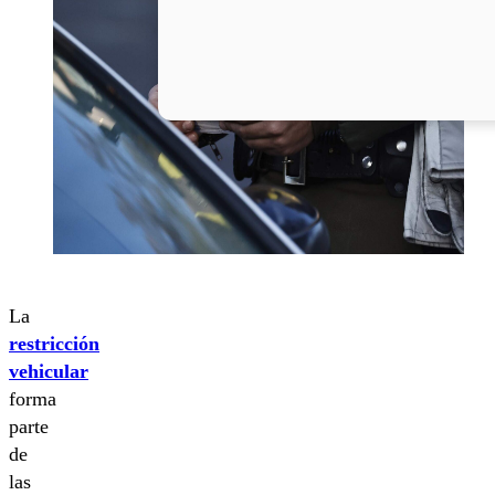
La
restricción
vehicular
forma
parte
de
las