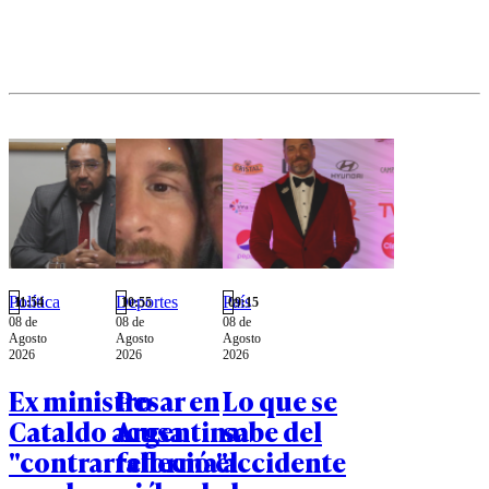
empresa de
reciclaje
Todos
Reciclamos.
Política
Deportes
País
11:54
10:55
09:15
08 de
08 de
08 de
Agosto
Agosto
Agosto
2026
2026
2026
Ex ministro
Pesar en
Lo que se
Cataldo acusa
Argentina:
sabe del
"contrarreforma"
falleció el
accidente