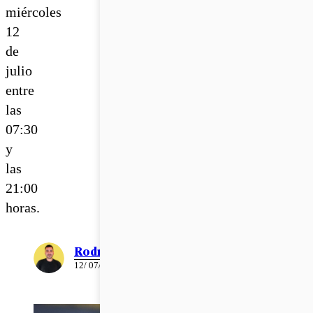
miércoles
12
de
julio
entre
las
07:30
y
las
21:00
horas.
Rodrigo León
12/ 07/ 2023