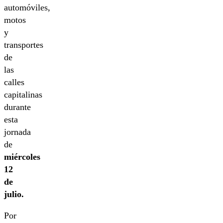
automóviles,
motos
y
transportes
de
las
calles
capitalinas
durante
esta
jornada
de
miércoles
12
de
julio.
Por