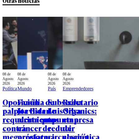
Otras noticias
08 de
08 de
08 de
08 de
Agosto
Agosto
Agosto
Agosto
2026
2026
2026
2026
Política
Mundo
País
Emprendedores
Oposición
Familia de
Subsecretario
Brika
palpita vista de
Joe Biden
Luis Silva
Organics:
requerimientos
alerta que
apunta a
empresa
contra
cáncer de
reducir
de
megarreforma:
próstata
circulación
cosmética