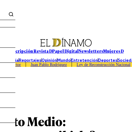
Suscripción Revista D
Papel Digital
Newsletters
Mujeres D
Economía
Reportajes
Opinión
Mundo
Entretención
Deportes
Socied
Caso Sartor
Juan Pablo Rodríguez
Ley de Reconstrucción Nacional
arto Medio: