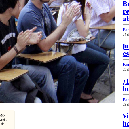
Bo
re
ab
Paí
04 d
Ju
es
Bu
03 d
¿T
b
Paí
03 d
Vi
h