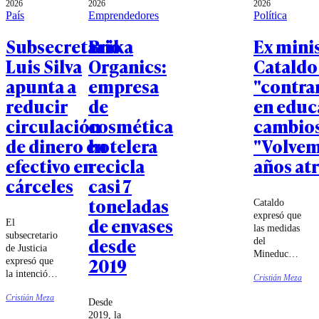
2026
2026
2026
País
Emprendedores
Política
Subsecretario
Brika
Ex mini
Luis Silva
Organics:
Cataldo
apunta a
empresa
"contra
reducir
de
en educ
circulación
cosmética
cambios
de dinero en
hotelera
"Volvem
efectivo en
recicla
años atr
cárceles
casi 7
toneladas
Cataldo
expresó que
de envases
El
las medidas
subsecretario
desde
del
de Justicia
Mineduc
2019
expresó que
van "a
la intención
Cristián Meza
contrapelo
del Gobierno
de toda la
Cristián Meza
es elevar a
Desde
evidencia,
rango
2019, la
incluyendo