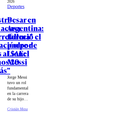
2026
Deportes
stro
Pesar en
 acusa
Argentina:
rreforma"
falleció el
ación por
padre de
 al SAE:
Lionel
os 20
Messi
ás"
Jorge Messi
tuvo un rol
fundamental
en la carrera
de su hijo,
llevándolo a
Cristián Meza
España para
que jugara
por el
Barcelona.