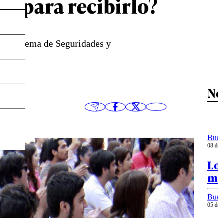
os para recibirlo?
 Subsistema de Seguridades y
N
Bu
08 d
Lo
m
Bu
05 d