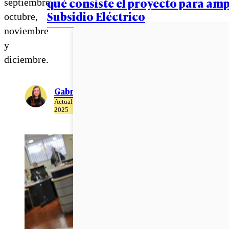
qué consiste el proyecto para amp
septiembre,
Subsidio Eléctrico
octubre,
noviembre
y
diciembre.
Gabriela Romo
Actualizado el 22 de Abril del
2025