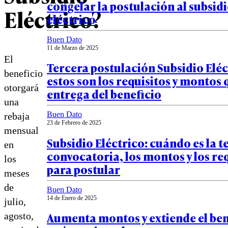
congelar la postulación al subsid
Eléctrico?
eléctrico
Buen Dato
11 de Marzo de 2025
El
Tercera postulación Subsidio Eléc
beneficio
estos son los requisitos y montos 
otorgará
entrega del beneficio
una
Buen Dato
rebaja
23 de Febrero de 2025
mensual
Subsidio Eléctrico: cuándo es la t
en
convocatoria, los montos y los re
los
para postular
meses
de
Buen Dato
14 de Enero de 2025
julio,
Aumenta montos y extiende el ben
agosto,