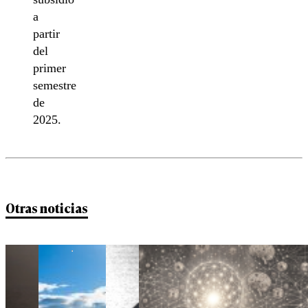
a
partir
del
primer
semestre
de
2025.
Otras noticias