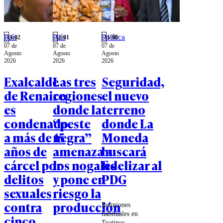
País
País
Política
23:02
22:01
21:00
07 de
07 de
07 de
Agosto
Agosto
Agosto
2026
2026
2026
Exalcalde
Las tres
Seguridad,
de Renaico
regiones
el nuevo
es
donde la
terreno
condenado
“peste
donde La
a más de 15
negra”
Moneda
años de
amenaza a
buscará
cárcel por
los nogales
fidelizar al
delitos
y pone en
PDG
sexuales
riesgo la
contra
producción
Reuniones
habituales en
cinco
Teatinos,