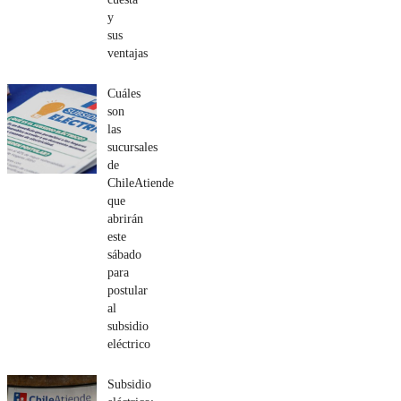
y
sus
ventajas
Cuáles
son
las
sucursales
de
ChileAtiende
que
abrirán
este
sábado
para
postular
al
subsidio
eléctrico
Subsidio