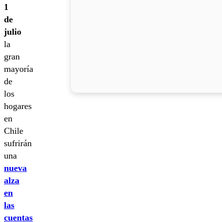
1
de
julio
la
gran
mayoría
de
los
hogares
en
Chile
sufrirán
una
nueva
alza
en
las
cuentas