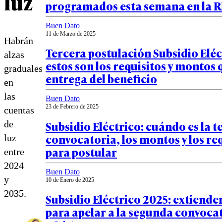
luz
programados esta semana en la 
Buen Dato
11 de Marzo de 2025
Habrán
Tercera postulación Subsidio Eléc
alzas
estos son los requisitos y montos 
graduales
entrega del beneficio
en
las
Buen Dato
23 de Febrero de 2025
cuentas
Subsidio Eléctrico: cuándo es la t
de
convocatoria, los montos y los re
luz
para postular
entre
2024
Buen Dato
y
10 de Enero de 2025
2035.
Subsidio Eléctrico 2025: extiende
para apelar a la segunda convoca