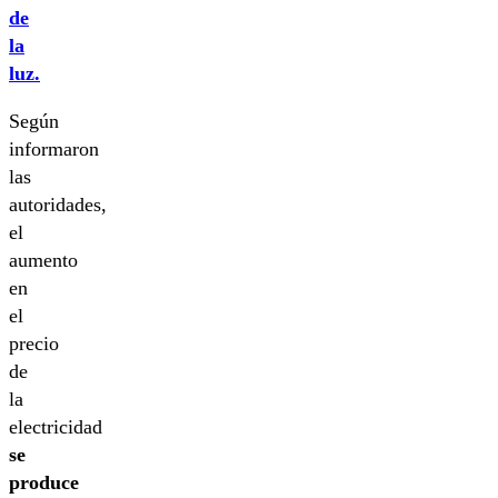
de
la
luz.
Según
informaron
las
autoridades,
el
aumento
en
el
precio
de
la
electricidad
se
produce