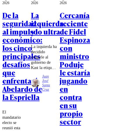
2026
2026
2026
De la
La
Cercanía
seguridad
izquierda
reciente
al impulso
y lo ultra
de Fidel
económico:
Espinoza
los cinco
con
La izquierda ha
decidido
principales
ministro
colgarle al
desafíos
Poduje
gobierno de
Kast la etiqueta
que
le estaría
de
Juan
enfrentará
jugando
ultraderechista.
José
¿El argumento?
Santa
Abelardo de
en
Sus reuniones
Cruz
con referentes
la Espriella
contra
de ese mundo.
en su
Pero con la
misma lógica,
propio
El
habría que
mandatario
sector
catalogar de
electo se
antidemocrática
reunió esta
a Michelle