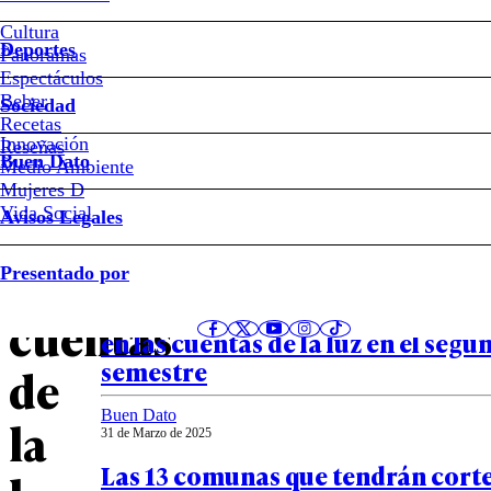
Cultura
Deportes
Cuándo
Panoramas
Espectáculos
Beber
subirán
Sociedad
Recetas
Innovación
Notas relacionadas
Reseñas
de
Buen Dato
Medio Ambiente
Mujeres D
nuevo
Vida Social
Avisos Legales
País
las
Presentado por
11 de Abril de 2025
Nuevo golpe al bolsillo: anuncian
cuentas
en las cuentas de la luz en el segu
semestre
de
Buen Dato
la
31 de Marzo de 2025
Las 13 comunas que tendrán corte