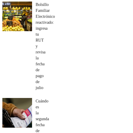
Bolsillo
Familiar
Electrónico
reactivado:
ingresa
tu
RUT
y
revisa
la
fecha
de
pago
de
julio
Cuándo
es
la
segunda
fecha
de