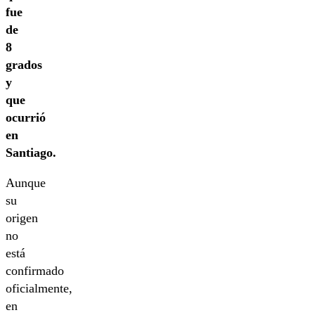
fue
de
8
grados
y
que
ocurrió
en
Santiago.
Aunque
su
origen
no
está
confirmado
oficialmente,
en