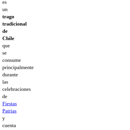
es
un
trago
tradicional
de
Chile
que
se
consume
principalmente
durante
las
celebraciones
de
Fiestas
Patrias
y
cuenta