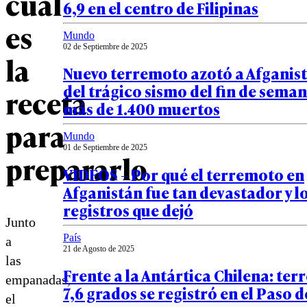
cuál
6,9 en el centro de Filipinas
es
Mundo
02 de Septiembre de 2025
la
Nuevo terremoto azotó a Afganis
del trágico sismo del fin de sema
receta
más de 1.400 muertos
para
Mundo
01 de Septiembre de 2025
prepararlo
VIDEOS – Por qué el terremoto en
Afganistán fue tan devastador y l
registros que dejó
Junto
País
a
21 de Agosto de 2025
las
Frente a la Antártica Chilena: te
empanadas,
7,6 grados se registró en el Paso 
el