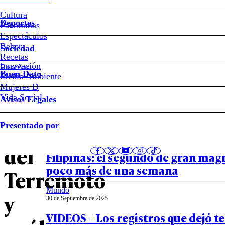
¿Con
Cultura
Deportes
o
Panoramas
Espectáculos
Beber
Sociedad
sin
Recetas
Innovación
Notas relacionadas
Reseñas
pisco?:
Buen Dato
Medio Ambiente
Mujeres D
el
Vida Social
Avisos Legales
Mundo
origen
Presentado por
10 de Octubre de 2025
VIDEOS – Los registros del terrem
del
Filipinas: el segundo de gran mag
poco más de una semana
Terremoto
Mundo
y
30 de Septiembre de 2025
VIDEOS – Los registros que dejó 