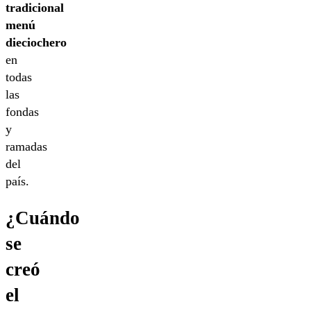
tradicional
menú
dieciochero
en
todas
las
fondas
y
ramadas
del
país.
¿Cuándo
se
creó
el