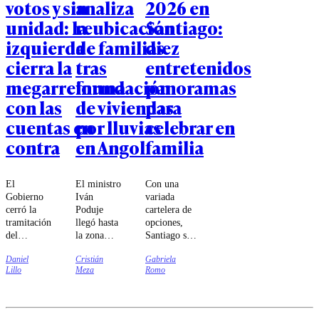
votos y sin
analiza
2026 en
unidad: la
reubicación
Santiago:
izquierda
de familias
diez
cierra la
tras
entretenidos
megarreforma
inundación
panoramas
con las
de viviendas
para
cuentas en
por lluvias
celebrar en
contra
en Angol
familia
El
El ministro
Con una
Gobierno
Iván
variada
cerró la
Poduje
cartelera de
tramitación
llegó hasta
opciones,
del
la zona
Santiago se
proyecto
para
prepara para
Daniel
Cristián
Gabriela
estrella de
revisar las
recibir a las
Lillo
Meza
Romo
Kast con
viviendas
familias
76 votos
que fueron
durante una
en la
construidas
jornada
Cámara y
en zonas
dedicada a