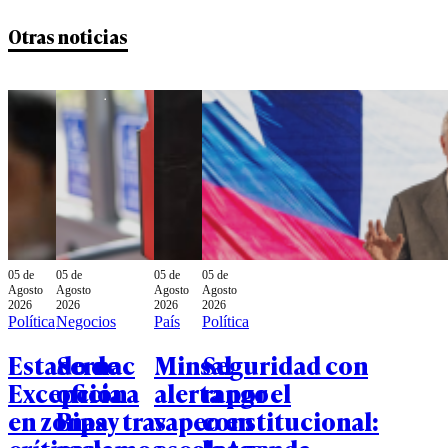
Otras noticias
05 de
05 de
05 de
05 de
Agosto
Agosto
Agosto
Agosto
2026
2026
2026
2026
Política
Negocios
País
Política
Estado de
Sernac
Minsal
Seguridad con
Excepción
oficia a
alerta por el
rango
en zonas
Bipay tras
vapeo en
constitucional: