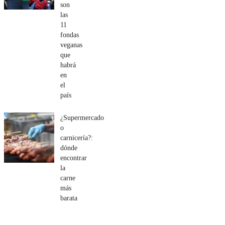
son
las
11
fondas
veganas
que
habrá
en
el
país
¿Supermercado
o
carnicería?:
dónde
encontrar
la
carne
más
barata