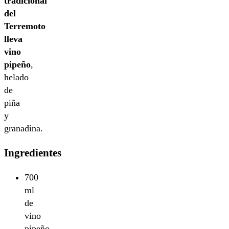
tradicional
del
Terremoto
lleva
vino
pipeño
,
helado
de
piña
y
granadina.
Ingredientes
700
ml
de
vino
pipeño