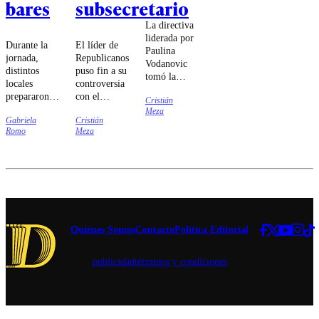
bares
subsecretario
La directiva
liderada por
Durante la
El líder de
Paulina
jornada,
Republicanos
Vodanovic
distintos
puso fin a su
tomó la
locales
controversia
decisión luego
prepararon
con el
Cristián
que la Fiscalía
ofertas para
subsecretario
Meza
Regional de
Gabriela
Cristián
sus clientes,
de Interior.
Valparaíso
Romo
Meza
incluyendo
iniciara una
schops
investigación
gratuitos,
que involucra
rebajas en
al
variedades
parlamentario.
seleccionadas,
concursos y
experiencias
Quiénes Somos
Contacto
Política Editorial
para conocer
nuevos estilos
publicidad
términos y condiciones
de cerveza.