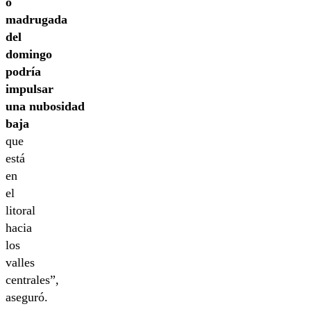
o
madrugada
del
domingo
podría
impulsar
una nubosidad
baja
que
está
en
el
litoral
hacia
los
valles
centrales”,
aseguró.