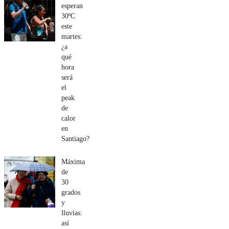
esperan
30ºC
este
martes:
¿a
qué
hora
será
el
peak
de
calor
en
Santiago?
Máxima
de
30
grados
y
lluvias:
así