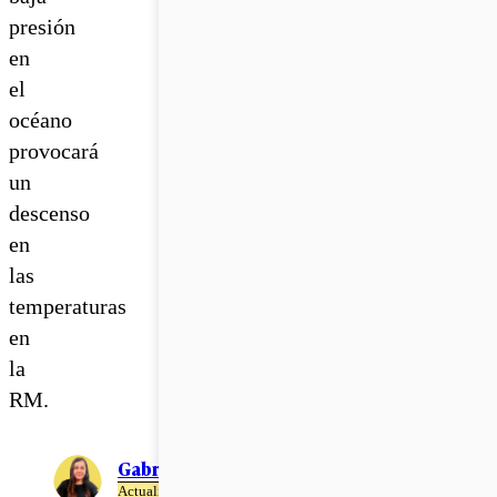
presión
en
el
océano
provocará
un
descenso
en
las
temperaturas
en
la
RM.
Gabriela Romo
Actualizado el 22 de Abril del