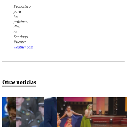
Pronóstico
para
los
próximos
días
en
Santiago.
Fuente:
weather.com
Otras noticias