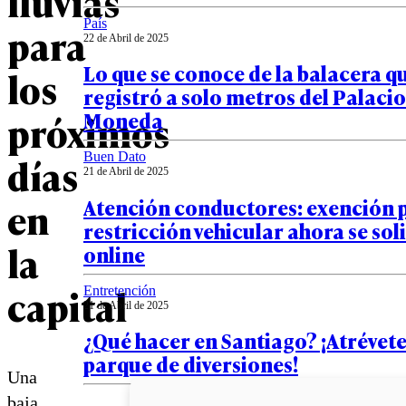
lluvias
País
para
22 de Abril de 2025
Lo que se conoce de la balacera q
los
registró a solo metros del Palacio
próximos
Moneda
días
Buen Dato
21 de Abril de 2025
Atención conductores: exención 
en
restricción vehicular ahora se sol
la
online
capital
Entretención
21 de Abril de 2025
¿Qué hacer en Santiago? ¡Atrévet
parque de diversiones!
Una
baja