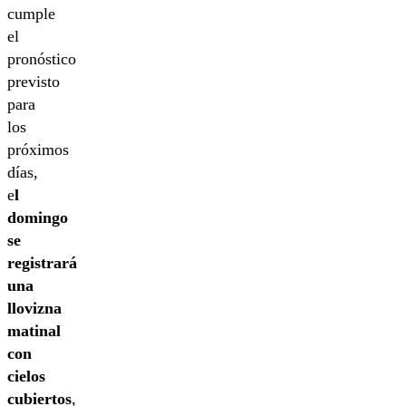
cumple
el
pronóstico
previsto
para
los
próximos
días,
e
l
domingo
se
registrará
una
llovizna
matinal
con
cielos
cubiertos
,