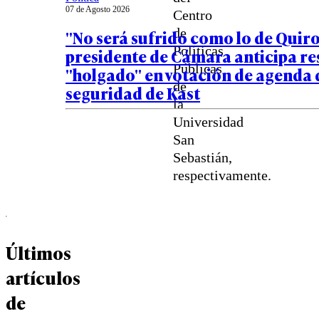
07 de Agosto 2026
Centro
de
"No será sufrido como lo de Quiro
Políticas
presidente de Cámara anticipa r
Públicas
"holgado" en votación de agenda 
de
seguridad de Kast
la
Universidad
San
Sebastián,
respectivamente.
Últimos
artículos
de