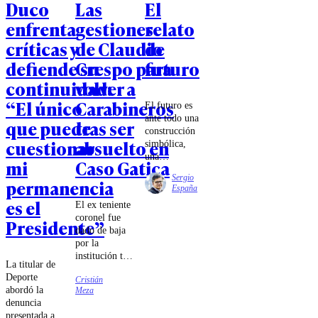
Duco
Las
El
enfrenta
gestiones
relato
críticas y
de Claudio
de
defiende su
Crespo para
futuro
continuidad:
volver a
“El único
Carabineros
El futuro es
ante todo una
que puede
tras ser
construcción
cuestionar
absuelto en
simbólica,
una
mi
Caso Gatica
proyección
Sergio
permanencia
de
España
expectativas,
es el
El ex teniente
temores e
coronel fue
interrogantes.
Presidente”
dado de baja
Surge de
por la
relatos
institución tras
compartidos
La titular de
constatar
que se
Deporte
Cristián
irregularidades
sintetizan en
abordó la
Meza
en el manejo
la imagen de
denuncia
de las
una travesía,
presentada ante