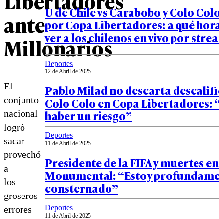
Libertadores
U de Chile vs Carabobo y Colo Col
ante
por Copa Libertadores: a qué hor
ver a los chilenos en vivo por str
Millonarios
Deportes
12 de Abril de 2025
El
Pablo Milad no descarta descalif
conjunto
Colo Colo en Copa Libertadores:
haber un riesgo”
nacional
logró
Deportes
sacar
11 de Abril de 2025
provechó
Presidente de la FIFA y muertes en
a
Monumental: “Estoy profundam
los
consternado”
groseros
Deportes
errores
11 de Abril de 2025