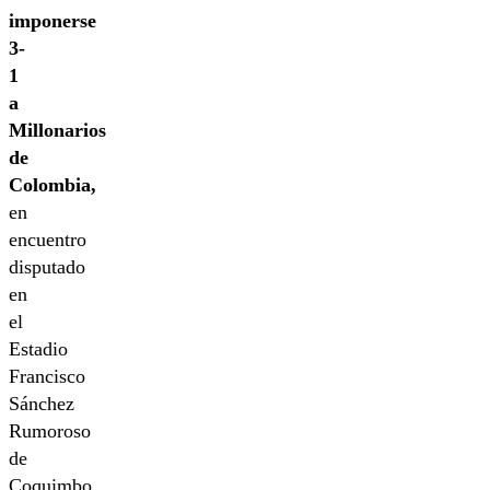
imponerse
3-
1
a
Millonarios
de
Colombia,
en
encuentro
disputado
en
el
Estadio
Francisco
Sánchez
Rumoroso
de
Coquimbo.