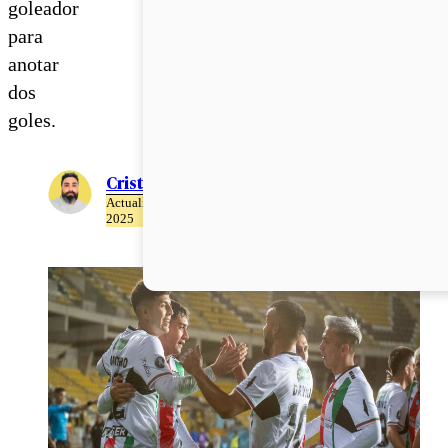
goleador
para
anotar
dos
goles.
Cristián Meza
Actualizado el 23 de Abril del
2025