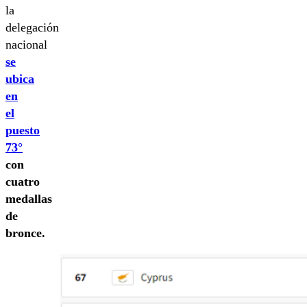
la
delegación
nacional
se
ubica
en
el
puesto
73°
con
cuatro
medallas
de
bronce.