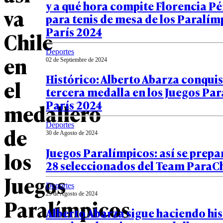
y a qué hora compite Florencia Pé
va
para tenis de mesa de los Paralím
París 2024
Chile
Deportes
en
02 de Septiembre de 2024
Histórico: Alberto Abarza conquis
el
tercera medalla en los Juegos Pa
París 2024
medallero
Deportes
de
30 de Agosto de 2024
Juegos Paralímpicos: así se prepa
los
28 seleccionados del Team ParaC
Juegos
Deportes
29 de Agosto de 2024
Paralímpicos
Alberto Abarza sigue haciendo his