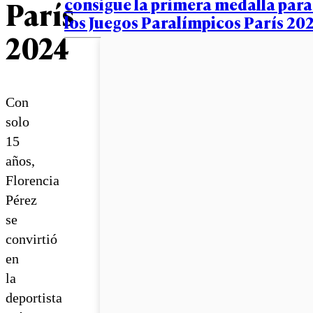
consigue la primera medalla para
París
los Juegos Paralímpicos París 20
2024
Con
solo
15
años,
Florencia
Pérez
se
convirtió
en
la
deportista