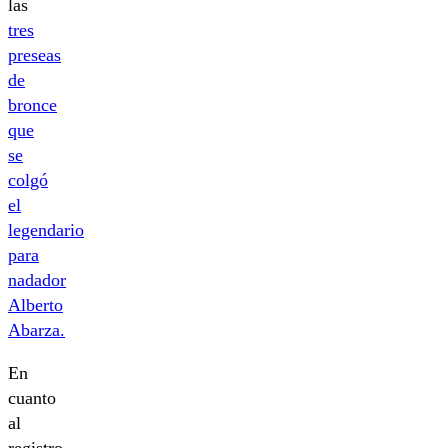
las
tres
preseas
de
bronce
que
se
colgó
el
legendario
para
nadador
Alberto
Abarza.
En
cuanto
al