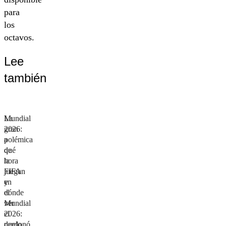
para
los
octavos.
Lee
también
Mundial
La
2026:
gran
a
polémica
qué
de
hora
la
juegan
FIFA
y
en
dónde
el
ver
Mundial
el
2026:
duelo
perdonó