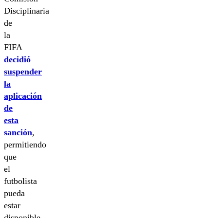
Disciplinaria
de
la
FIFA
decidió
suspender
la
aplicación
de
esta
sanción
,
permitiendo
que
el
futbolista
pueda
estar
disponible