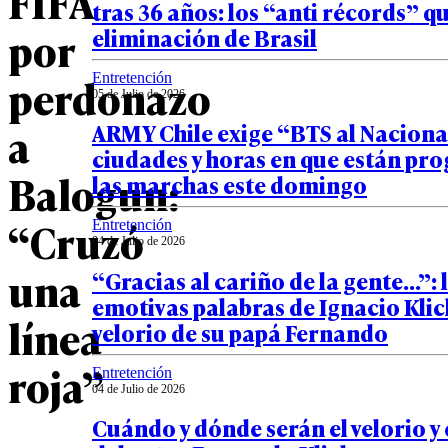
FIFA
tras 36 años: los “anti récords” qu
por
eliminación de Brasil
perdonazo
Entretención
05 de Julio de 2026
a
ARMY Chile exige “BTS al Nacional
ciudades y horas en que están p
Balogun:
las marchas este domingo
“Cruzó
Entretención
04 de Julio de 2026
una
“Gracias al cariño de la gente…”: 
emotivas palabras de Ignacio Klic
línea
velorio de su papá Fernando
roja”
Entretención
04 de Julio de 2026
Cuándo y dónde serán el velorio y 