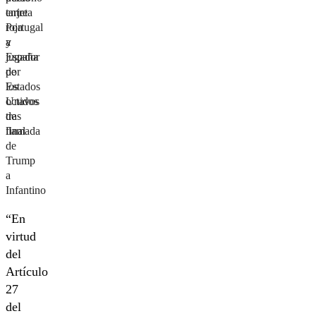
entre
tarjeta
Portugal
roja
y
a
España
jugador
por
de
los
Estados
octavos
Unidos
de
tras
final
llamada
de
Trump
a
Infantino
“En
virtud
del
Artículo
27
del