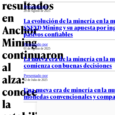
resultados
Presentado por
20 de Agosto de 2025
en
La evolución de la minería en la n
Anchor
SNEYD Mining y su apuesta por in
pasivos confiables
Mining
Presentado por
continuaron
01 de Agosto de 2025
La nueva era de la minería en la 
al
comienza con buenas decisiones
alza:
Presentado por
22 de Julio de 2025
conoce
Una nueva era de minería en la n
monedas convencionales y compa
la