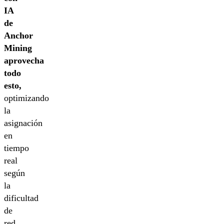
IA
de
Anchor
Mining
aprovecha
todo
esto,
optimizando
la
asignación
en
tiempo
real
según
la
dificultad
de
red