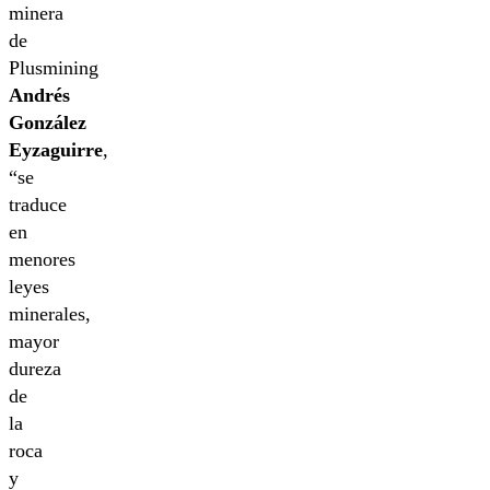
minera
de
Plusmining
Andrés
González
Eyzaguirre
,
“se
traduce
en
menores
leyes
minerales,
mayor
dureza
de
la
roca
y