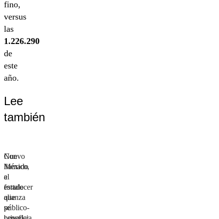
fino,
versus
las
1.226.290
de
este
año.
Lee
también
Nuevo
Con
México,
llamado
el
a
estado
fortalecer
que
alianza
se
público-
beneficia
privada: