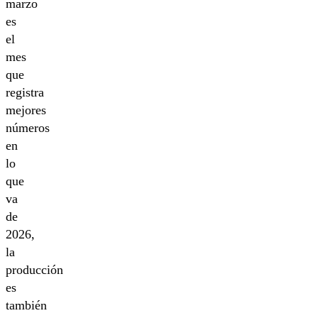
marzo
es
el
mes
que
registra
mejores
números
en
lo
que
va
de
2026,
la
producción
es
también