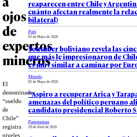
a
reaparecen entre Chile y Argentin
cuánto afectan realmente la rela
ojos
bilateral)
de
País
03 de Mayo de 2026
expertos
Youtuber boliviano revela las cin
mineros
que más le impresionaron de Chile
es muy similar a caminar por Eur
Mundo
02 de Mayo de 2026
El
“Aspiro a recuperar Arica y Tarapa
denominado
amenazas del político peruano al
“sueldo
candidato presidencial Roberto 
de
Chile”
Panoramas
registra
29 de Abril de 2026
niveles