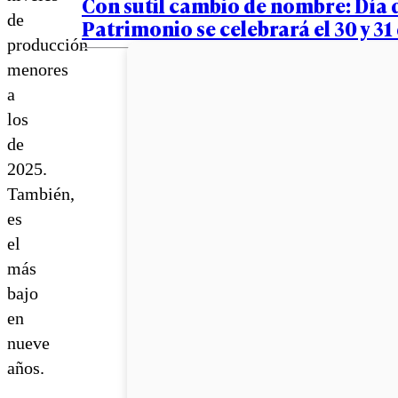
Con sutil cambio de nombre: Día 
de
Patrimonio se celebrará el 30 y 3
producción
menores
a
los
de
2025.
También,
es
el
más
bajo
en
nueve
años.