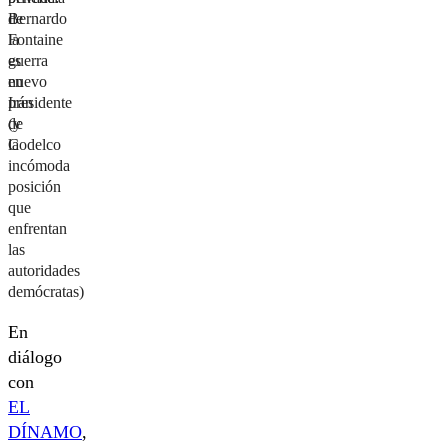
de
Bernardo
la
Fontaine
guerra
es
en
nuevo
Irán
presidente
(y
de
la
Codelco
incómoda
posición
que
enfrentan
las
autoridades
demócratas)
En
diálogo
con
EL
DÍNAMO
,