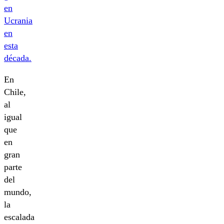
en
Ucrania
en
esta
década.
En
Chile,
al
igual
que
en
gran
parte
del
mundo,
la
escalada