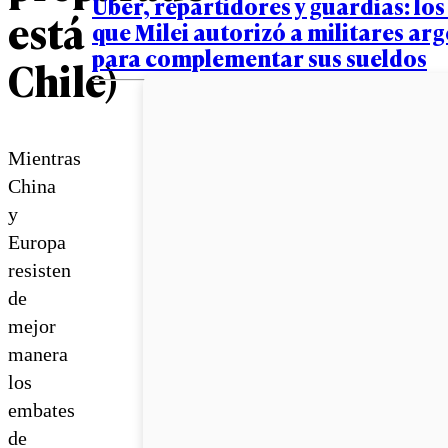
Uber, repartidores y guardias: los
está
que Milei autorizó a militares ar
para complementar sus sueldos
Chile)
Mientras
China
y
Europa
resisten
de
mejor
manera
los
embates
de