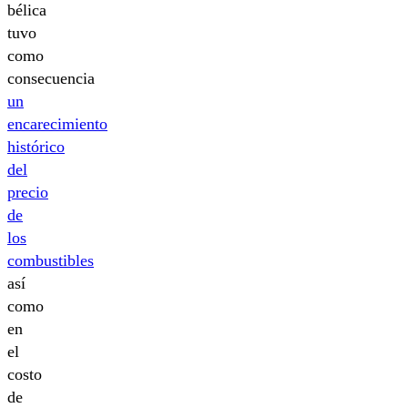
bélica
tuvo
como
consecuencia
un
encarecimiento
histórico
del
precio
de
los
combustibles
así
como
en
el
costo
de