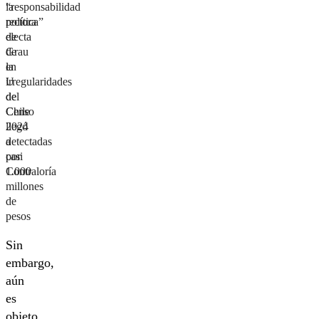
“responsabilidad
la
política”
rectora
de
electa
Grau
de
en
la
irregularidades
U
del
de
Censo
Chile
2024
llegó
detectadas
a
por
casi
Contraloría
1.000
millones
de
pesos
Sin
embargo,
aún
es
objeto