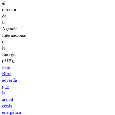
el
director
de
la
Agencia
Internacional
de
la
Energía
(AIE),
Fatih
Birol,
advertía
que
la
actual
crisis
energética