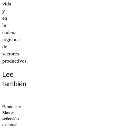
vida
y
en
la
cadena
logística
de
sectores
productivos.
Lee
también
Biministro
Caso
Mas
Sartor:
señala
inversión
eventual
de