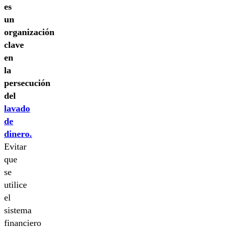
es
un
organización
clave
en
la
persecución
del
lavado
de
dinero.
Evitar
que
se
utilice
el
sistema
financiero