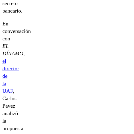
secreto
bancario.
En
conversación
con
EL
DÍNAMO,
el
director
de
la
UAF
,
Carlos
Pavez
analizó
la
propuesta