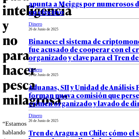
apunta a Meiggs por numerosos d
inteligencia
en efectivo
y
Dinero
26 de Junio de 2025
no
Binance: el sistema de criptomon
fue acusado de cooperar con el c
para
organizado y clave para el Tren d
hacer
Dinero
26 de Junio de 2025
pesca
Aduanas, SII y Unidad de Análisis
forman nueva comisión que perse
milagrosa”
crimen organizado y lavado de di
Dinero
26 de Junio de 2025
“Estamos
Tren de Aragua en Chile: cómo el 
hablando