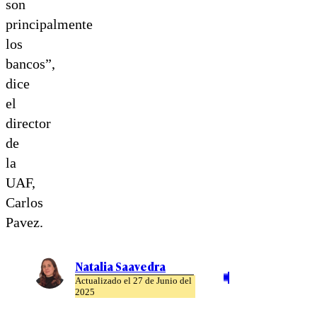
son
principalmente
los
bancos”,
dice
el
director
de
la
UAF,
Carlos
Pavez.
Natalia Saavedra
Actualizado el 27 de Junio del
2025