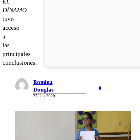
EL
DÍNAMO
tuvo
acceso
a
las
principales
conclusiones.
Romina
Douglas
27/ 11/ 2020