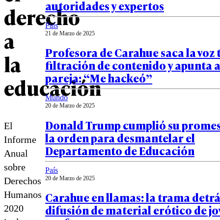
autoridades y expertos
derecho
País
a
21 de Marzo de 2025
Profesora de Carahue saca la voz 
la
filtración de contenido y apunta a
pareja: “Me hackeó”
educación
Mundo
20 de Marzo de 2025
Donald Trump cumplió su promes
El
la orden para desmantelar el
Informe
Departamento de Educación
Anual
sobre
País
20 de Marzo de 2025
Derechos
Humanos
Carahue en llamas: la trama detrá
difusión de material erótico de j
2020