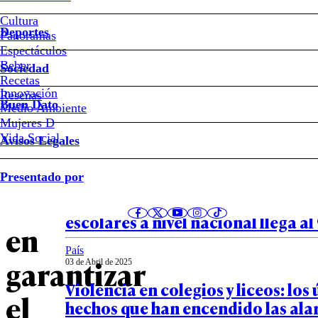
Cultura
Los
Deportes
Panoramas
Espectáculos
avances
Beber
Sociedad
Recetas
y
Innovación
Notas relacionadas
Reseñas
Buen Dato
Medio Ambiente
Mujeres D
deudas
Vida Social
Avisos Legales
del
País
Presentado por
04 de Abril de 2025
Estado
Junaeb asegura que entrega de úti
escolares a nivel nacional llega a
en
País
garantizar
03 de Abril de 2025
Violencia en colegios y liceos: los
el
hechos que han encendido las al