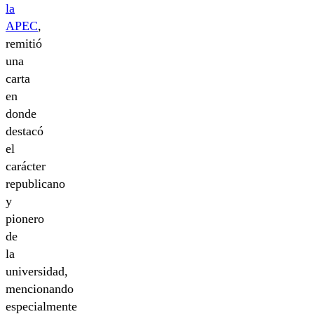
la
APEC
,
remitió
una
carta
en
donde
destacó
el
carácter
republicano
y
pionero
de
la
universidad,
mencionando
especialmente