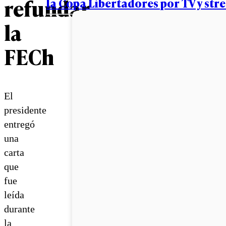
refundar
la Copa Libertadores por TV y st
la
FECh
El
presidente
entregó
una
carta
que
fue
leída
durante
la