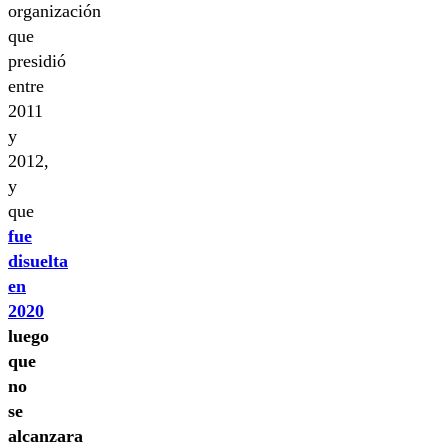
organización
que
presidió
entre
2011
y
2012,
y
que
fue
disuelta
en
2020
luego
que
no
se
alcanzara