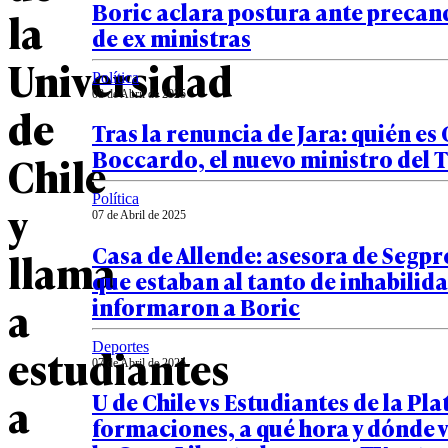
Boric aclara postura ante precan
la
de ex ministras
Universidad
Política
08 de Abril de 2025
de
Tras la renuncia de Jara: quién es
Boccardo, el nuevo ministro del 
Chile
Política
y
07 de Abril de 2025
Casa de Allende: asesora de Segpr
llama
que estaban al tanto de inhabilida
informaron a Boric
a
Deportes
estudiantes
07 de Abril de 2025
U de Chile vs Estudiantes de la Pla
a
formaciones, a qué hora y dónde v