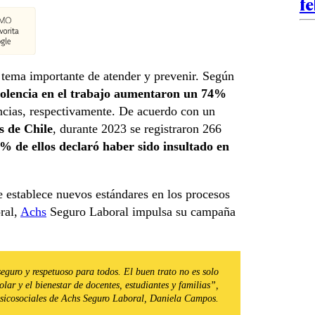
f
un tema importante de atender y prevenir. Según
iolencia en el trabajo aumentaron un 74%
cias, respectivamente. De acuerdo con un
s de Chile
, durante 2023 se registraron 266
% de ellos declaró haber sido insultado en
e establece nuevos estándares en los procesos
ral,
Achs
Seguro Laboral impulsa su campaña
guro y respetuoso para todos. El buen trato no es solo
lar y el bienestar de docentes, estudiantes y familias”,
 Psicosociales de Achs Seguro Laboral, Daniela Campos.