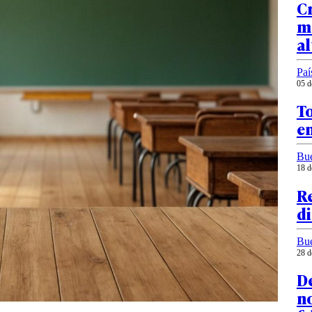
Cr
ma
al
Paí
05 d
To
en
Bu
18 d
Re
di
Bu
28 d
De
no