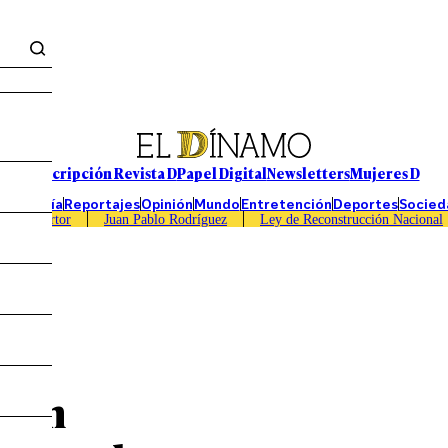
Suscripción Revista D
Papel Digital
Newsletters
Mujeres D
Economía
Reportajes
Opinión
Mundo
Entretención
Deportes
Socied
Caso Sartor
Juan Pablo Rodríguez
Ley de Reconstrucción Nacional
a en