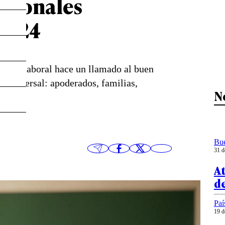
acionales
2024
eguro Laboral hace un llamado al buen
transversal: apoderados, familias,
N
Bu
31 d
At
de
Paí
19 d