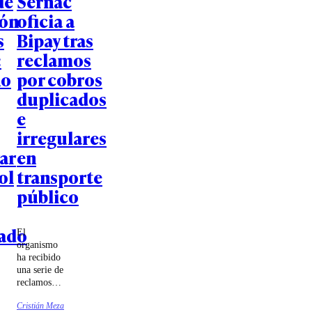
de
Sernac
ión
oficia a
s
Bipay tras
:
reclamos
no
por cobros
duplicados
e
irregulares
ar
en
ol
transporte
público
ado
El
organismo
ha recibido
una serie de
reclamos
por parte de
Cristián Meza
usuarios de