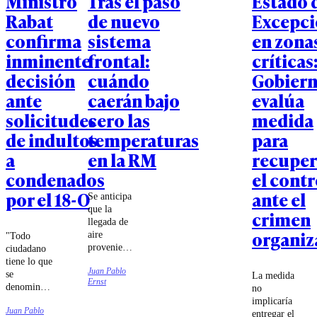
Ministro
Tras el paso
Estado 
Rabat
de nuevo
Excepc
confirma
sistema
en zona
inminente
frontal:
críticas
decisión
cuándo
Gobier
ante
caerán bajo
evalúa
solicitudes
cero las
medida
de indultos
temperaturas
para
a
en la RM
recuper
condenados
el contr
por el 18-O
ante el
Se anticipa
que la
crimen
llegada de
organiz
aire
"Todo
proveniente
ciudadano
de sectores
tiene lo que
Juan Pablo
polares
se
La medida
Ernst
generará
denomina
no
heladas en
el derecho
implicaría
diversos
Juan Pablo
de
entregar el