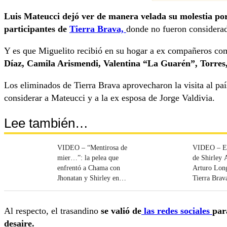
Luis Mateucci dejó ver de manera velada su molestia por 
participantes de
Tierra Brava,
donde no fueron considerad
Y es que Miguelito recibió en su hogar a ex compañeros c
Díaz, Camila Arismendi, Valentina “La Guarén”, Torres,
Los eliminados de Tierra Brava aprovecharon la visita al país
considerar a Mateucci y a la ex esposa de Jorge Valdivia.
Lee también…
VIDEO – “Mentirosa de
VIDEO – El
mier…”: la pelea que
de Shirley 
enfrentó a Chama con
Arturo Lon
Jhonatan y Shirley en
Tierra Brav
Tierra Brava
Al respecto, el trasandino
se valió de
las redes sociales
par
desaire.