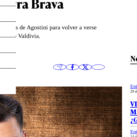
Tierra Brava
al país de Agostini para volver a verse
e Jorge Valdivia.
N
Ent
29 d
VI
M
¿G
Ent
14 d