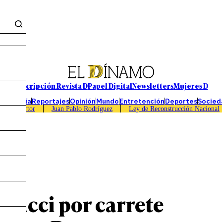
Suscripción Revista D
Papel Digital
Newsletters
Mujeres D
Economía
Reportajes
Opinión
Mundo
Entretención
Deportes
Socied
Caso Sartor
Juan Pablo Rodríguez
Ley de Reconstrucción Nacional
teucci por carrete