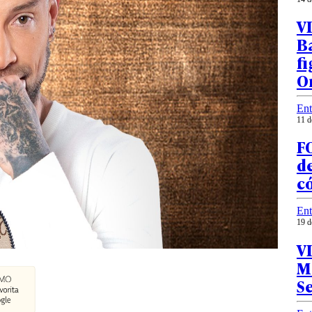
V
Ba
fi
O
Ent
11 d
FO
de
c
Ent
19 d
VI
Ma
Se