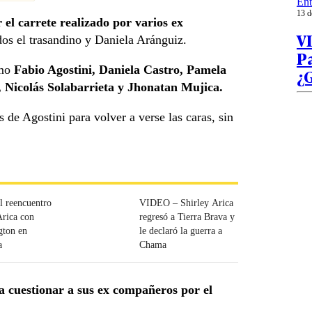
Ent
13 d
el carrete realizado por varios ex
VI
os el trasandino y Daniela Aránguiz.
P
omo
Fabio Agostini, Daniela Castro, Pamela
¿G
 Nicolás Solabarrieta y Jhonatan Mujica.
 de Agostini para volver a verse las caras, sin
 reencuentro
VIDEO – Shirley Arica
Arica con
regresó a Tierra Brava y
gton en
le declaró la guerra a
a
Chama
a cuestionar a sus ex compañeros por el