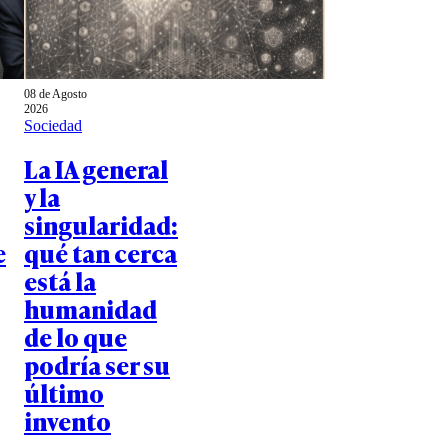
08 de Agosto
2026
Sociedad
La IA general
y la
singularidad:
e
qué tan cerca
está la
humanidad
de lo que
podría ser su
último
invento