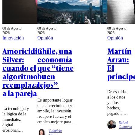
08 de Agosto
08 de Agosto
08 de Agosto
2026
2026
2026
Innovación
Opinión
Opinión
Amoricidio
Chile, una
Martín
Silver:
economía
Arrau:
cuando el
que “tiene
El
algoritmo
buen
príncip
reemplaza
lejos”
a la pareja
De espaldas
a los datos
Es importante lograr
y a los
que el crecimiento se
hechos,
La tecnología y
amplíe, la inversión
pegado a la
la lógica de la
recupere fuerza y el
pantalla,
inmediatez
empleo mejore para
Rafael
Chile pide
digital
que la distancia
Gumucio
eficiencia,
erosionan
Gabriela
entre la macroeconomía
diligencia,