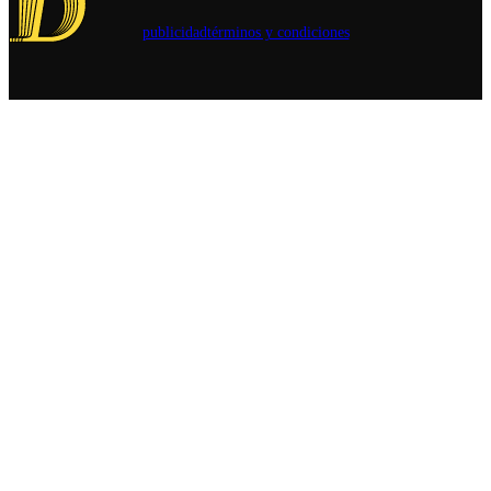
parte de las
publicidad
términos y condiciones
medidas
anunciadas
ya están
siendo
vistas en el
Congreso y
alegan por
la falta de
iniciativas
para seguir
"la ruta del
dinero".