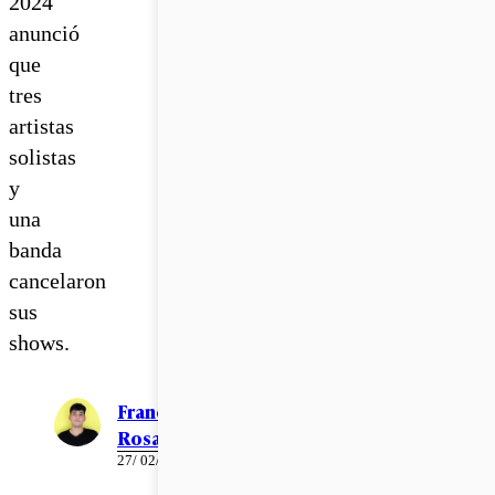
2024
anunció
que
tres
artistas
solistas
y
una
banda
cancelaron
sus
shows.
Francisco
Rosales
27/ 02/ 2024