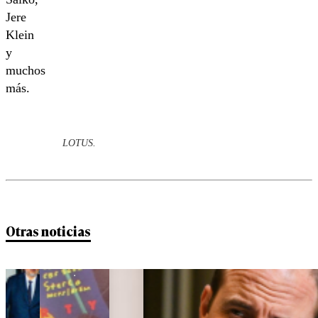
Jere
Klein
y
muchos
más.
LOTUS.
Otras noticias