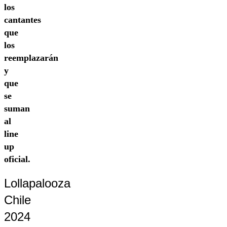
los
cantantes
que
los
reemplazarán
y
que
se
suman
al
line
up
oficial.
Lollapalooza
Chile
2024