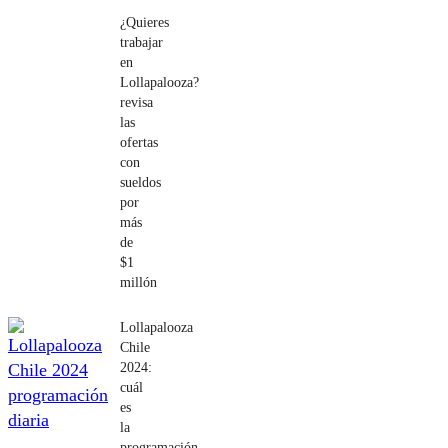
¿Quieres
trabajar
en
Lollapalooza?
revisa
las
ofertas
con
sueldos
por
más
de
$1
millón
Lollapalooza
Chile
2024:
cuál
es
la
programación