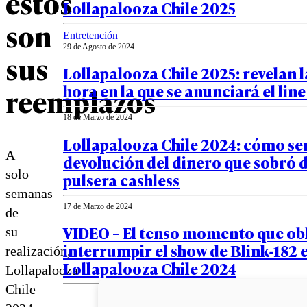
estos
Lollapalooza Chile 2025
son
Entretención
29 de Agosto de 2024
sus
Lollapalooza Chile 2025: revelan l
hora en la que se anunciará el line
reemplazos
18 de Marzo de 2024
Lollapalooza Chile 2024: cómo ser
A
devolución del dinero que sobró d
solo
pulsera cashless
semanas
17 de Marzo de 2024
de
VIDEO – El tenso momento que obl
su
interrumpir el show de Blink-182 
realización,
Lollapalooza Chile 2024
Lollapalooza
Chile