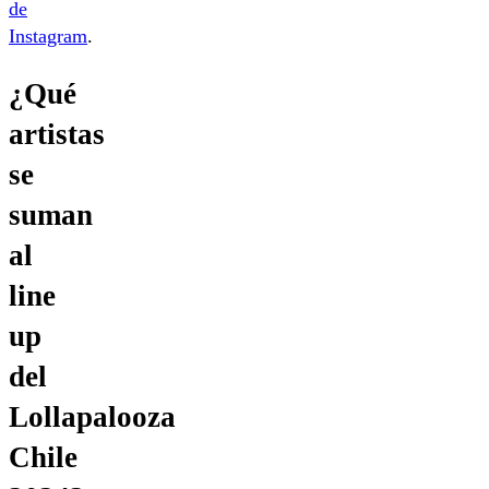
de
Instagram
.
¿Qué
artistas
se
suman
al
line
up
del
Lollapalooza
Chile