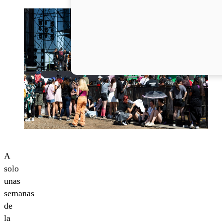
A
solo
unas
semanas
de
la