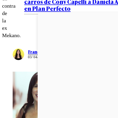
carros de Cony Capelli a Daniela 
contra
en Plan Perfecto
de
la
ex
Mekano.
Francisca Mora
03/ 04/ 2024