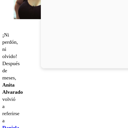
¡Ni
perdón,
ni
olvido!
Después
de
meses,
Anita
Alvarado
volvió
a
referirse
a
Daniela