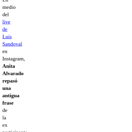
medio
del
live
de
Luis
Sandoval
en
Instagram,
Anita
Alvarado
repasó
una
antigua
frase
de
la
ex