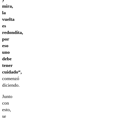
mira,
la
vuelta
es
redondita,
por
eso
uno
debe
tener
cuidado“,
comenzó
diciendo.
Junto
con
esto,
se