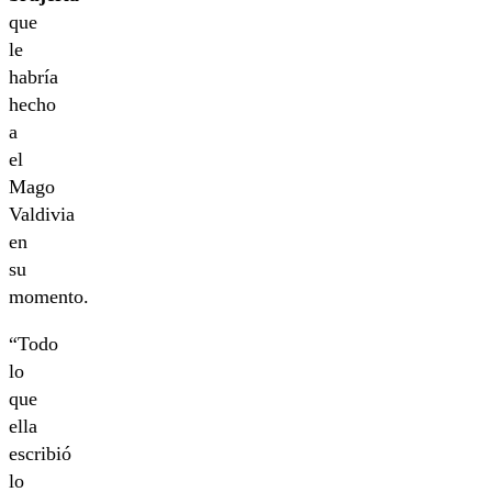
que
le
habría
hecho
a
el
Mago
Valdivia
en
su
momento.
“Todo
lo
que
ella
escribió
lo