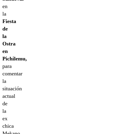
en
la
Fiesta
de
la
Ostra
en
Pichilemu,
para
comentar
la
situación
actual
de
la
ex
chica
Mekano.