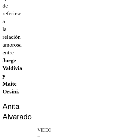
de
referirse
a
la
relación
amorosa
entre
Jorge
Valdivia
y
Maite
Orsini.
Anita
Alvarado
VIDEO
–