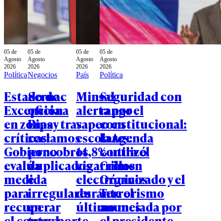
05 de
05 de
05 de
05 de
Agosto
Agosto
Agosto
Agosto
2026
2026
2026
2026
Política
Negocios
País
Política
Estado de
Sernac
Minsal
Seguridad con
Excepción
oficia a
alerta por el
rango
en zonas
Bipay tras
vapeo en
constitucional:
críticas:
reclamos
escolares:
la Agenda
Gobierno
por cobros
14,8% utilizó
contra el
evalúa
duplicados
cigarrillos
Crimen
medida
e
electrónicos
Organizado y el
para
irregulares
durante el
Terrorismo
recuperar
en
último mes
anunciada por
el control
transporte
el presidente