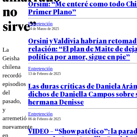
Orsini: “Me enteré como todo Chi
no
Primer Plano”
sirve”
Entretención
24 de Marzo de 2025
Orsini y Valdivia habrían retomad
relación: “El plan de Maite de deja
La
política por amor, sigue en pie”
Geisha
chilena
Entretención
13 de Febrero de 2025
recordó
episodios
Las duras críticas de Daniela Arán
dichos de Daniella Campos sobre 
del
hermana Denisse
pasado,
y
Entretención
arremetió
06 de Febrero de 2025
nuevamente
VIDEO – “Show patético”: la para
en