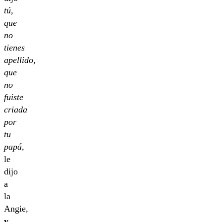
tú,
que
no
tienes
apellido,
que
no
fuiste
criada
por
tu
papá
,
le
dijo
a
la
Angie,
y