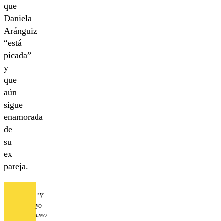
que
Daniela
Aránguiz
“está
picada”
y
que
aún
sigue
enamorada
de
su
ex
pareja.
“Y
yo
creo