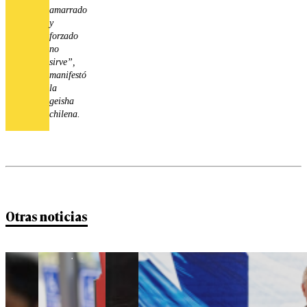
amarrado
y
forzado
no
sirve”,
manifestó
la
geisha
chilena.
Otras noticias