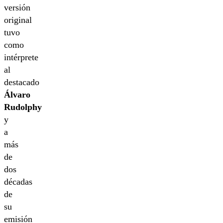
versión
original
tuvo
como
intérprete
al
destacado
Álvaro
Rudolphy
y
a
más
de
dos
décadas
de
su
emisión