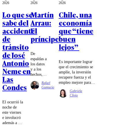
2026
2026
2026
Lo que se
Martín
Chile, una
sabe del
Arrau:
economía
accidente
El
que “tiene
de
príncipe
buen
tránsito
lejos”
de José
De
espaldas a
Antonio
Es importante lograr
los datos
que el crecimiento se
Neme en
y a los
amplíe, la inversión
hechos,
Las
recupere fuerza y el
pegado a
empleo mejore para
Rafael
Condes
la
que la distancia
Gumucio
pantalla,
Gabriela
entre la macroeconomía
Chile pide
Clivio
y la realidad cierre.
eficiencia,
El ocurrió la
diligencia,
noche de
alguien
este viernes
que llegue
e involucró
temprano
además a un
y se vaya
motociclista.