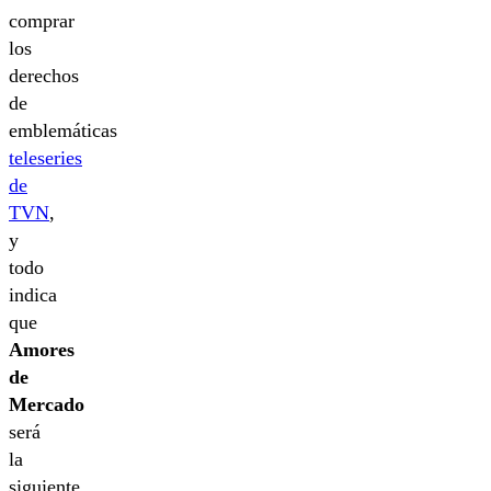
comprar
los
derechos
de
emblemáticas
teleseries
de
TVN
,
y
todo
indica
que
Amores
de
Mercado
será
la
siguiente,