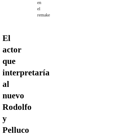
en
el
remake
El
actor
que
interpretaría
al
nuevo
Rodolfo
y
Pelluco