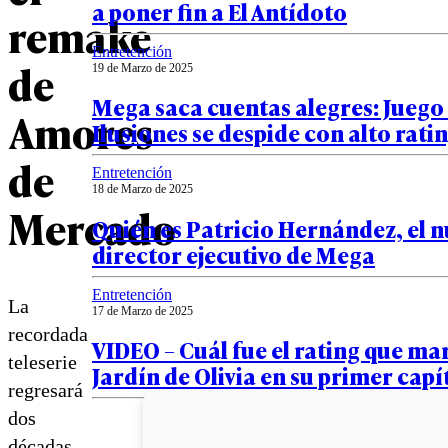
a poner fin a El Antídoto
remake
Entretención
de
19 de Marzo de 2025
Mega saca cuentas alegres: Juego
Amores
Ilusiones se despide con alto rati
de
Entretención
18 de Marzo de 2025
Mercado
Quién es Patricio Hernández, el 
director ejecutivo de Mega
Entretención
La
17 de Marzo de 2025
recordada
VIDEO – Cuál fue el rating que ma
teleserie
Jardín de Olivia en su primer capí
regresará
dos
décadas