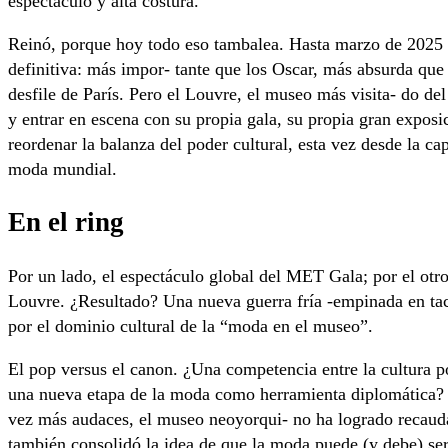
espectáculo y alta costura.
Reinó, porque hoy todo eso tambalea. Hasta marzo de 2025 l
definitiva: más impor- tante que los Oscar, más absurda qu
desfile de París. Pero el Louvre, el museo más visita- do de
y entrar en escena con su propia gala, su propia gran expos
reordenar la balanza del poder cultural, esta vez desde la cap
moda mundial.
En el ring
Por un lado, el espectáculo global del MET Gala; por el otro
Louvre. ¿Resultado? Una nueva guerra fría -empinada en ta
por el dominio cultural de la “moda en el museo”.
El pop versus el canon. ¿Una competencia entre la cultura p
una nueva etapa de la moda como herramienta diplomática? 
vez más audaces, el museo neoyorqui- no ha logrado recauda
también consolidó la idea de que la moda puede (y debe) ser