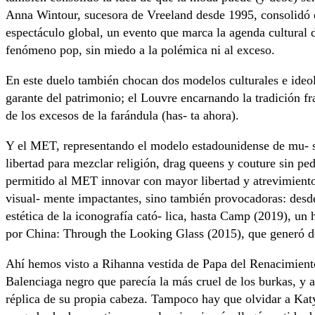
Anna Wintour, sucesora de Vreeland desde 1995, consolidó e
espectáculo global, un evento que marca la agenda cultural 
fenómeno pop, sin miedo a la polémica ni al exceso.
En este duelo también chocan dos modelos culturales e ideo
garante del patrimonio; el Louvre encarnando la tradición fr
de los excesos de la farándula (has- ta ahora).
Y el MET, representando el modelo estadounidense de mu- s
libertad para mezclar religión, drag queens y couture sin p
permitido al MET innovar con mayor libertad y atrevimient
visual- mente impactantes, sino también provocadoras: desd
estética de la iconografía cató- lica, hasta Camp (2019), un 
por China: Through the Looking Glass (2015), que generó de
Ahí hemos visto a Rihanna vestida de Papa del Renacimien
Balenciaga negro que parecía la más cruel de los burkas, y a
réplica de su propia cabeza. Tampoco hay que olvidar a Kat