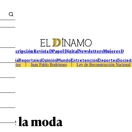
Suscripción Revista D
Papel Digital
Newsletters
Mujeres D
Economía
Reportajes
Opinión
Mundo
Entretención
Deportes
Socied
Caso Sartor
Juan Pablo Rodríguez
Ley de Reconstrucción Nacional
a de la moda