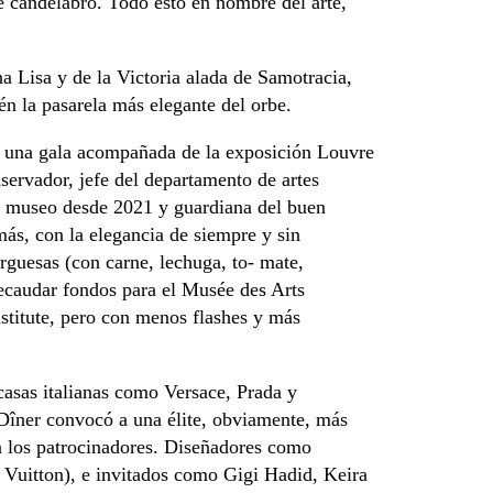
e candelabro. Todo esto en nombre del arte,
na Lisa y de la Victoria alada de Samotracia,
én la pasarela más elegante del orbe.
, una gala acompañada de la exposición Louvre
nservador, jefe del departamento de artes
el museo desde 2021 y guardiana del buen
ás, con la elegancia de siempre y sin
rguesas (con carne, lechuga, to- mate,
recaudar fondos para el Musée des Arts
nstitute, pero con menos flashes y más
 casas italianas como Versace, Prada y
Dîner convocó a una élite, obviamente, más
n los patrocinadores. Diseñadores como
s Vuitton), e invitados como Gigi Hadid, Keira