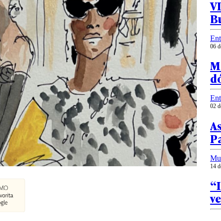
VI
Bu
Ent
06 d
Me
dó
Ent
02 d
As
Pa
Mu
14 d
“I
ve