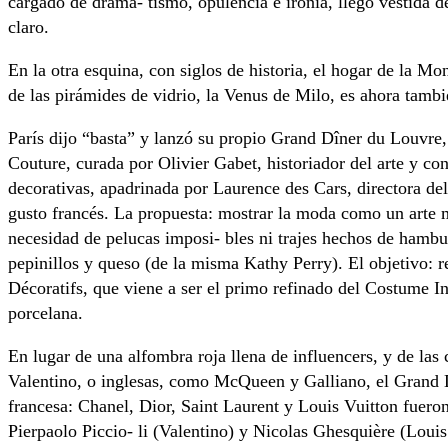
cargado de drama- tismo, opulencia e ironía, llegó vestida d
claro.
En la otra esquina, con siglos de historia, el hogar de la Mo
de las pirámides de vidrio, la Venus de Milo, es ahora tambi
París dijo “basta” y lanzó su propio Grand Dîner du Louvre
Couture, curada por Olivier Gabet, historiador del arte y co
decorativas, apadrinada por Laurence des Cars, directora d
gusto francés. La propuesta: mostrar la moda como un arte m
necesidad de pelucas imposi- bles ni trajes hechos de hambu
pepinillos y queso (de la misma Kathy Perry). El objetivo: 
Décoratifs, que viene a ser el primo refinado del Costume I
porcelana.
En lugar de una alfombra roja llena de influencers, y de las
Valentino, o inglesas, como McQueen y Galliano, el Grand 
francesa: Chanel, Dior, Saint Laurent y Louis Vuitton fuero
Pierpaolo Piccio- li (Valentino) y Nicolas Ghesquière (Loui