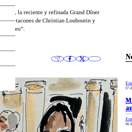
l otro, la reciente y refinada Grand Dîner
ada en tacones de Christian Louboutin y
 el museo”.
N
Ent
07 d
Me
a
Ent
06 d